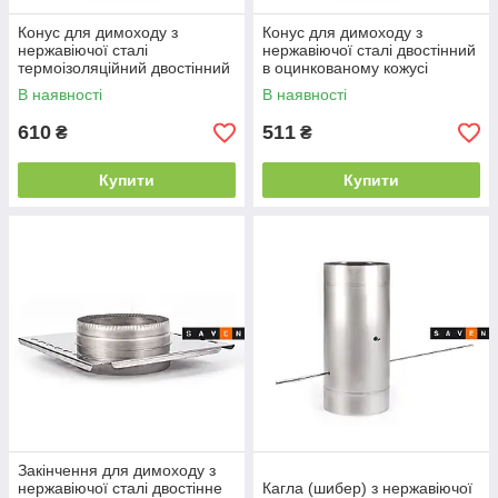
Конус для димоходу з
Конус для димоходу з
нержавіючої сталі
нержавіючої сталі двостінний
термоізоляційний двостінний
в оцинкованому кожусі
100/160, 0.8 мм, AISI 201
100/160, 0.8 мм, AISI 201
В наявності
В наявності
610
511
₴
₴
Купити
Купити
Закінчення для димоходу з
нержавіючої сталі двостінне
Кагла (шибер) з нержавіючої