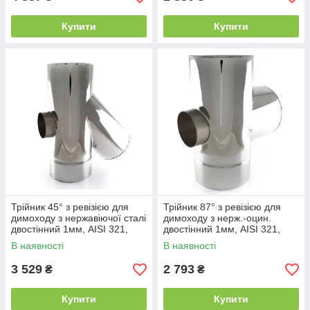
Купити
Купити
Трійник 45° з ревізією для
Трійник 87° з ревізією для
димоходу з нержавіючої сталі
димоходу з нерж.-оцин.
двостінний 1мм, AISI 321,
двостінний 1мм, AISI 321,
В наявності
В наявності
3 529
2 793
₴
₴
Купити
Купити