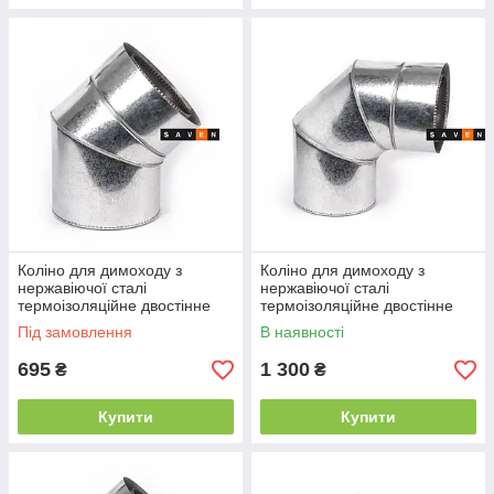
Коліно для димоходу з
Коліно для димоходу з
нержавіючої сталі
нержавіючої сталі
термоізоляційне двостінне
термоізоляційне двостінне
45°, 100/160, 0.5 мм AISI 304
90°, 110/180, 0.5 мм, AISI 201
Під замовлення
В наявності
695
1 300
₴
₴
Купити
Купити