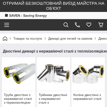
ОТРИМАЙ БЕЗКОШТОВНИЙ ВИЇЗД МАЙСТРА НА
ОБ'ЄКТ
🟧 SAVEN - Saving Energy
Товари та послуги
Димарі для печей та камінів
Димох
Двостінні димарі з нержавіючої сталі з теплоізоляцією
Труби двостінні з
Трійники двостінні
Коліна двостінні з
нержавіючої сталі
з нержавіючої
нержавіючої сталі
з термоізоляцією
сталі з
термоізоляцією