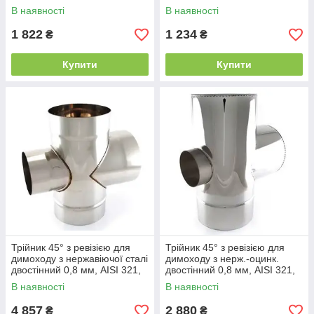
110/180, 0.8 мм, AISI 321
110/180, 0.5 мм, AISI 201
В наявності
В наявності
1 822
1 234
₴
₴
Купити
Купити
Трійник 45° з ревізією для
Трійник 45° з ревізією для
димоходу з нержавіючої сталі
димоходу з нерж.-оцинк.
двостінний 0,8 мм, AISI 321,
двостінний 0,8 мм, AISI 321,
200
110
В наявності
В наявності
4 857
2 880
₴
₴