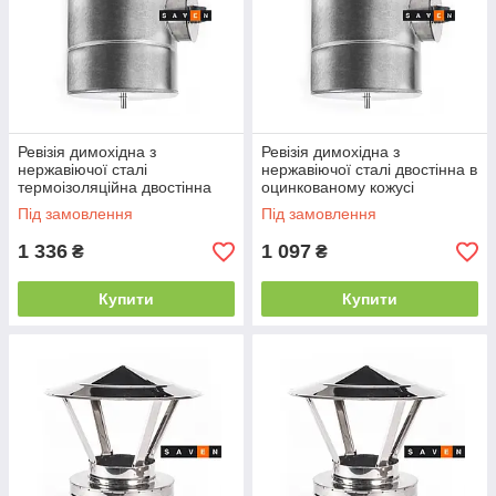
Ревізія димохідна з
Ревізія димохідна з
нержавіючої сталі
нержавіючої сталі двостінна в
термоізоляційна двостінна
оцинкованому кожусі
100/160, 0.5 мм AISI 304
100/160, 0.5 мм AISI 304
Під замовлення
Під замовлення
1 336
1 097
₴
₴
Купити
Купити