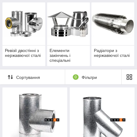
Ревізії двостінні з
Елементи
Радіатори з
нержавіючої сталі
закінчень і
нержавіючої сталі
спеціальні
елементи
двостінні з
нержавіючої сталі
Сортування
0
Фільтри