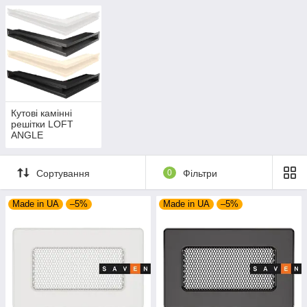
Кутові камінні
решітки LOFT
ANGLE
Сортування
0
Фільтри
Made in UA
–5%
Made in UA
–5%