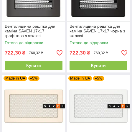
Вентиляційна решітка для
Вентиляційна решітка для
каміна SAVEN 17х17
каміна SAVEN 17х17 чорна з
графітова з жалюзі
жалюзі
Готово до відправки
Готово до відправки
722,30
722,30
₴
₴
760,32 ₴
760,32 ₴
Купити
Купити
Made in UA
–5%
Made in UA
–5%