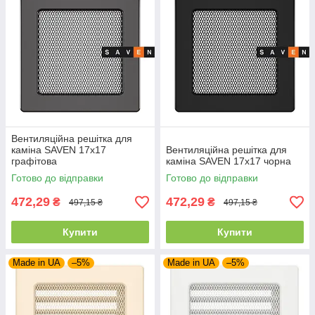
Вентиляційна решітка для
каміна SAVEN 17х17
Вентиляційна решітка для
графітова
каміна SAVEN 17х17 чорна
Готово до відправки
Готово до відправки
472,29
472,29
₴
₴
497,15 ₴
497,15 ₴
Купити
Купити
Made in UA
–5%
Made in UA
–5%