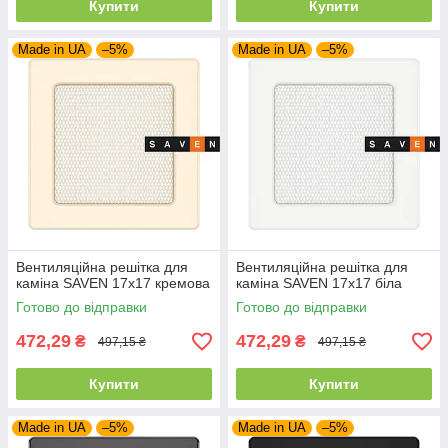
Купити
Купити
Made in UA
–5%
Made in UA
–5%
Вентиляційна решітка для
Вентиляційна решітка для
каміна SAVEN 17х17 кремова
каміна SAVEN 17х17 біла
Готово до відправки
Готово до відправки
472,29
472,29
₴
₴
497,15 ₴
497,15 ₴
Купити
Купити
Made in UA
–5%
Made in UA
–5%