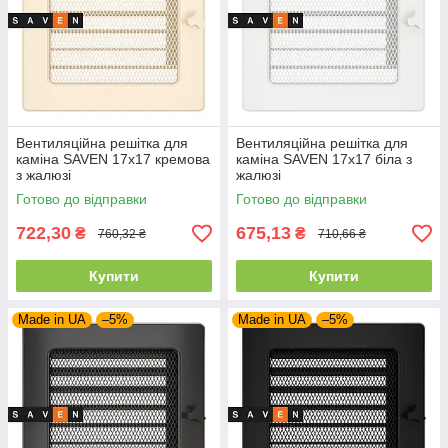
Вентиляційна решітка для
Вентиляційна решітка для
каміна SAVEN 17х17 кремова
каміна SAVEN 17х17 біла з
з жалюзі
жалюзі
Готово до відправки
Готово до відправки
722,30
675,13
₴
₴
760,32 ₴
710,66 ₴
Купити
Купити
Made in UA
–5%
Made in UA
–5%