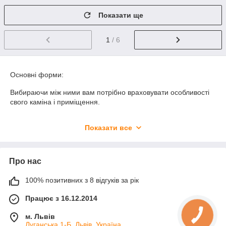
Показати ще
1
/ 6
Основні форми:
Вибираючи між ними вам потрібно враховувати особливості
свого каміна і приміщення.
Регульовані з жалюзі, якими можна контролювати
Показати все
потік повітря;
Не регульовані (не мають жалюзі).
Про нас
Основні види решіток:
100% позитивних з 8 відгуків за рік
Види решіток
Працює з 16.12.2014
В якості матеріалу для виробу використовується: чавун,
сталь, алюміній або кераміка. Всі вони виробляються з
м. Львів
урахуванням температурних і технічних вимог. Якщо ви не
Луганська 1-Б, Львів, Україна