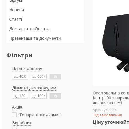
Відгуки
Новини
Статті
Доставка та Оплата
Презентації та Документи
Фільтри
Площа обігріву
Діаметр димоходу, мм
Опалювальна конве
Кантрі 00 з варил
дверцятах печі
Акція
s00v
Товари зі знижками
1
Під замовлення
Ціну уточнюй
Виробник