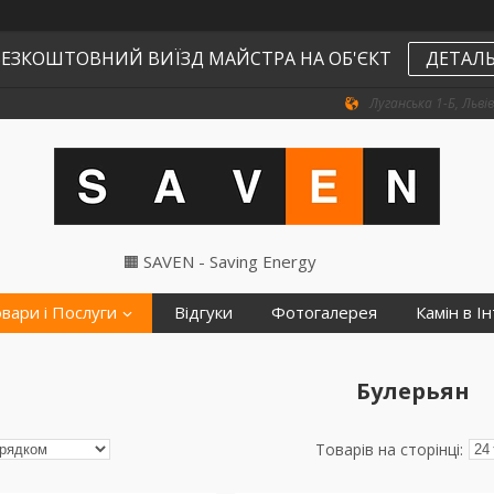
ЕЗКОШТОВНИЙ ВИЇЗД МАЙСТРА НА ОБ'ЄКТ
ДЕТАЛЬ
Луганська 1-Б, Львів
🟧 SAVEN - Saving Energy
вари і Послуги
Відгуки
Фотогалерея
Камін в Ін
Булерьян