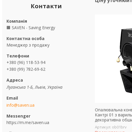
Ціну уточнюй
Контакти
🟧 SAVEN - Saving Energy
Менеджер з продажу
+380 (96) 118-53-94
+380 (99) 782-69-62
Луганська 1-Б, Львів, Україна
info@saven.ua
Опалювальна конве
Кантрі 01 з вари
декоративна обши
https://m.me/saven.ua
ob01brv