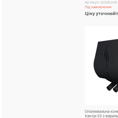
ob02bordv
Під замовлення
Ціну уточнюй
Опалювальна конве
Кантрі 03 з варил