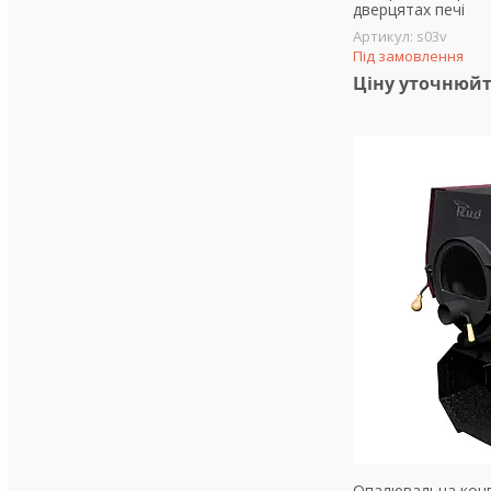
дверцятах печі
s03v
Під замовлення
Ціну уточнюй
Опалювальна конве