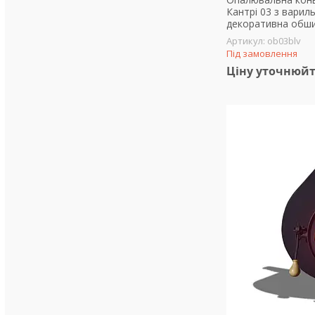
Кантрі 03 з вари
декоративна обши
ob03blv
Під замовлення
Ціну уточнюй