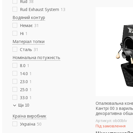
Rud
38
Rud Exhaust System
13
Водяний контур
Немає
31
Ні
1
Матеріал топки
Сталь
31
Номінальна потужність
8.0
1
14.0
1
23.0
1
25.0
1
33.0
1
Опалювальна конве
Ще 10
Кантрі 00 з вари
декоративна обши
Країна виробник
ob00blv
Україна
50
Під замовлення