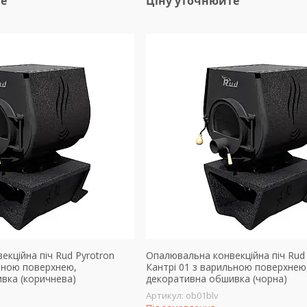
те
Ціну уточнюйте
кційна піч Rud Pyrotron
Опалювальна конвекційна піч Rud 
льною поверхнею,
Кантрі 01 з варильною поверхнею
вка (коричнева)
декоративна обшивка (чорна)
ob01blv