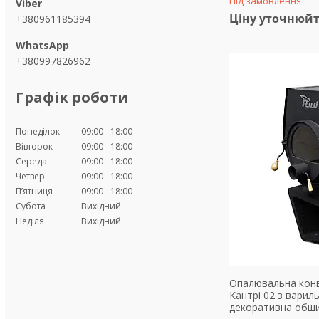
Під замовлення
Ціну уточнюй
+380961185394
+380997826962
Графік роботи
Понеділок
09:00
18:00
Вівторок
09:00
18:00
Середа
09:00
18:00
Четвер
09:00
18:00
Пʼятниця
09:00
18:00
Субота
Вихідний
Неділя
Вихідний
Опалювальна конве
Кантрі 02 з вари
декоративна обши