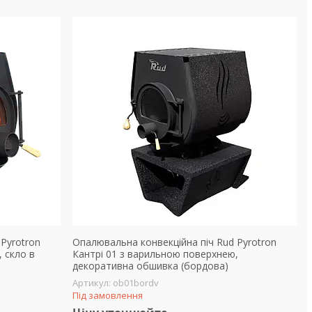
Pyrotron
Опалювальна конвекційна піч Rud Pyrotron
 скло в
Кантрі 01 з варильною поверхнею,
декоративна обшивка (бордова)
ob01bordv
Під замовлення