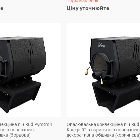
Під замовлення
те
Ціну уточнюйте
кційна піч Rud Pyrotron
Опалювальна конвекційна піч Rud 
льною поверхнею,
Кантрі 02 з варильною поверхнею
вка (бордова)
декоративна обшивка (коричнева