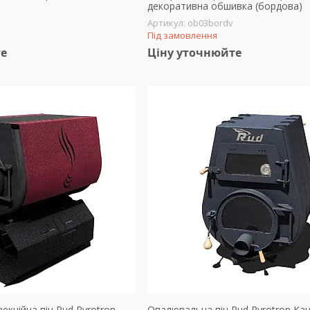
декоративна обшивка (бордова)
ob03bordv
Під замовлення
те
Ціну уточнюйте
кційна піч Rud Pyrotron
Опалювальна піч Rud Pyrotron Кан