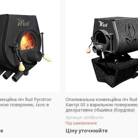
кційна піч Rud Pyrotron
Опалювальна конвекційна піч Rud 
ьною поверхнею, скло в
Кантрі 00 з варильною поверхнею
декоративна обшивка (бордова)
ob00bordv
Під замовлення
те
Ціну уточнюйте