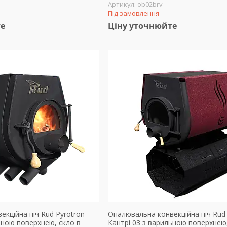
ob02brv
Під замовлення
те
Ціну уточнюйте
кційна піч Rud Pyrotron
Опалювальна конвекційна піч Rud 
ьною поверхнею, скло в
Кантрі 03 з варильною поверхнею