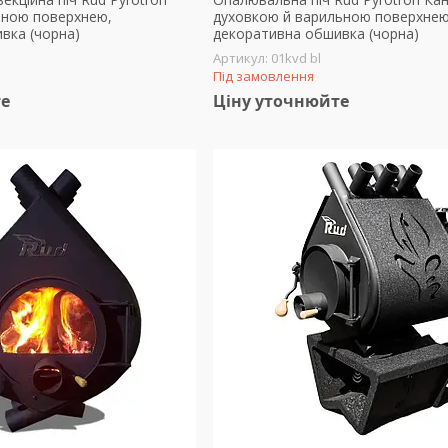
льною поверхнею,
духовкою й варильною поверхнею
вка (чорна)
декоративна обшивка (чорна)
01kvd bl
Під замовлення
те
Ціну уточнюйте