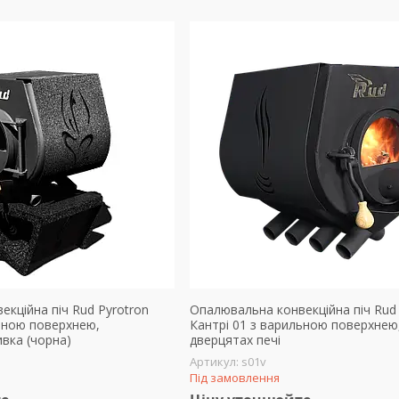
кційна піч Rud Pyrotron
Опалювальна конвекційна піч Rud 
льною поверхнею,
Кантрі 01 з варильною поверхнею,
вка (чорна)
дверцятах печі
s01v
Під замовлення