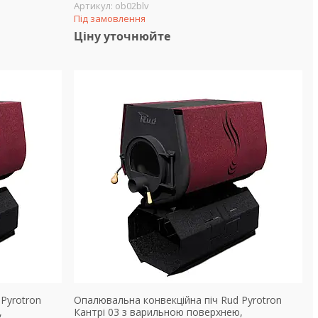
ob02blv
Під замовлення
Ціну уточнюйте
Pyrotron
Опалювальна конвекційна піч Rud Pyrotron
,
Кантрі 03 з варильною поверхнею,