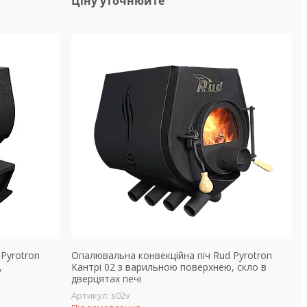
Ціну уточнюйте
Pyrotron
Опалювальна конвекційна піч Rud Pyrotron
,
Кантрі 02 з варильною поверхнею, скло в
дверцятах печі
s02v