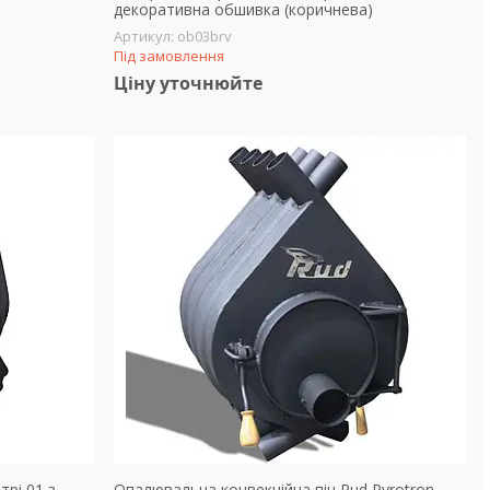
декоративна обшивка (коричнева)
ob03brv
Під замовлення
Ціну уточнюйте
трі 01 з
Опалювальна конвекційна піч Rud Pyrotron