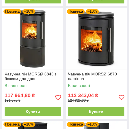
Новинка
–10%
Новинка
–10%
Чавунна піч MORSØ 6843 з
Чавунна піч MORSØ 6870
боксом для дров
настінна
В наявності
В наявності
117 964,80
112 343,04
₴
₴
131 072 ₴
124 825,60 ₴
Купити
Купити
Новинка
–10%
Новинка
–10%