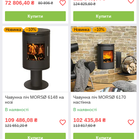
72 806,40
₴
80 896 ₴
124 825,60 ₴
Купити
Купити
Новинка
–10%
Новинка
–10%
Чавунна піч MORSØ 6148 на
Чавунна піч MORSØ 6170
нозі
настінна
В наявності
В наявності
109 486,08
102 435,84
₴
₴
121 651,20 ₴
113 817,60 ₴
Купити
Купити