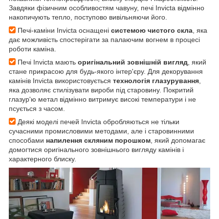
Завдяки фізичним особливостям чавуну, печі Invicta відмінно
накопичують тепло, поступово вивільняючи його.
Печі-каміни Invicta оснащені
системою чистого скла
, яка
дає можливість спостерігати за палаючим вогнем в процесі
роботи каміна.
Печі Invicta мають
оригінальний зовнішній вигляд
, який
стане прикрасою для будь-якого інтер'єру. Для декорування
камінів Invicta використовується
технологія глазурування
,
яка дозволяє стилізувати вироби під старовину. Покритий
глазур'ю метал відмінно витримує високі температури і не
псується з часом.
Деякі моделі печей Invicta обробляються не тільки
сучасними промисловими методами, але і старовинними
способами
напилення скляним порошком
, який допомагає
домогтися оригінального зовнішнього вигляду камінів і
характерного блиску.