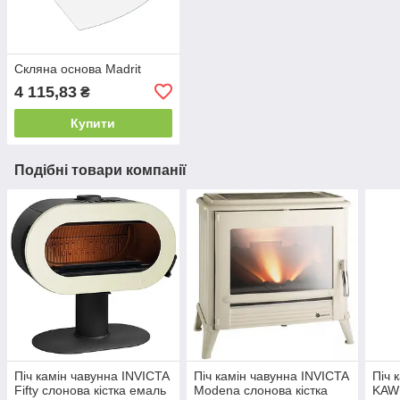
Скляна основа Madrit
4 115,83
₴
Купити
Подібні товари компанії
Піч камін чавунна INVICTA
Піч камін чавунна INVICTA
Піч 
Fifty слонова кістка емаль
Modena слонова кістка
KAW