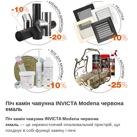
Піч камін чавунна INVICTA Modena червона
емаль
Піч камін чавунна INVICTA Modena червона
емаль
— це окремостоячий опалювальний пристрій, що
поєднує в собі функції каміну і печі.