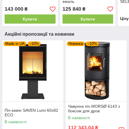
емаль
SELE
143 000
125 840
₴
₴
Цін
Купити
Купити
Акційні пропозиції та новинки
Made in UA
–10%
Новинка
–10%
Чавунна піч MORSØ 6143 з
Піч камін SAVEN Lumi 60х82
боксом для дров
ECO
В наявності
В наявності
112 343,04
₴