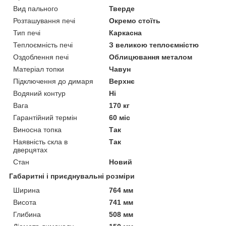
Вид пального
Тверде
Розташування печі
Окремо стоїть
Тип печі
Каркасна
Теплоємність печі
З великою теплоємністю
Оздоблення печі
Облицювання металом
Матеріал топки
Чавун
Підключення до димаря
Верхнє
Водяний контур
Ні
Вага
170 кг
Гарантійний термін
60 міс
Виносна топка
Так
Наявність скла в
Так
дверцятах
Стан
Новий
Габаритні і приєднувальні розміри
Ширина
764 мм
Висота
741 мм
Глибина
508 мм