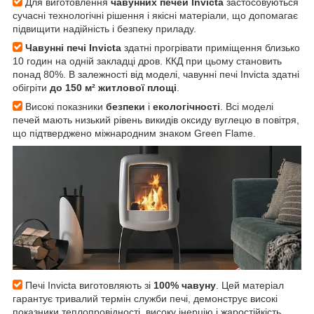
Для виготовлення
чавунних печей Invicta
застосовуються
сучасні технологічні рішення і якісні матеріали, що допомагає
підвищити надійність і безпеку приладу.
Чавунні печі Invicta
здатні прогрівати приміщення близько
10 годин на одній закладці дров. ККД при цьому становить
понад 80%. В залежності від моделі, чавунні печі Invicta здатні
обігріти
до 150 м² житлової площі
.
Високі показники
безпеки
і
екологічності
. Всі моделі
печей мають низький рівень викидів оксиду вуглецю в повітря,
що підтверджено міжнародним знаком Green Flame.
Печі Invicta виготовляють зі
100% чавуну
. Цей матеріал
гарантує тривалий термін служби печі, демонструє високі
показники теплопровідності, високу інерцію і жаростійкість.