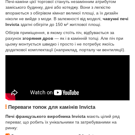
Печі-каміни цієї торгової стануть незамінним атрибутом
заміського будинку, дачі або котеджу. Вони з легкістю
впораються з обігрівом кімнат великої площі, а їх дизайн
ніколи не вийде з моди. В залежності від моделі,
чавунні печі
Invicta
здатні обігріти до 150 м² житлової площі.
Обігрів приміщення, в якому стоїть піч, відбувається за
рахунок
згоряння дров
— як і в камінній топці. Але піч при
цьому монтується швидко і просто і не потребує якоїсь
додаткової комплектації (наприклад, порталу чи вентиляції).
Переваги топок для камінів Invicta
Печі французького виробника Invicta
мають цілий ряд
переваг, що робить їх унікальними та затребуваними на
ринку: