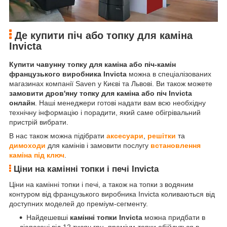
Де купити піч або топку для каміна
Invicta
Купити чавунну топку для каміна або піч-камін
французького виробника Invicta
можна в спеціалізованих
магазинах компанії Saven у Києві та Львові. Ви також можете
замовити дров'яну топку для каміна або піч Invicta
онлайн
. Наші менеджери готові надати вам всю необхідну
технічну інформацію і порадити, який саме обігрівальний
пристрій вибрати.
В нас також можна підібрати
аксесуари
,
решітки
та
димоходи
для камінів і замовити послугу
встановлення
каміна під ключ
.
Ціни на камінні топки і печі Invicta
Ціни на камінні топки і печі, а також на топки з водяним
контуром від французького виробника Invicta коливаються від
доступних моделей до преміум-сегменту.
Найдешевші
камінні топки Invicta
можна придбати в
діапазоні від 12 тисяч грн, преміум-топки обійдуться в