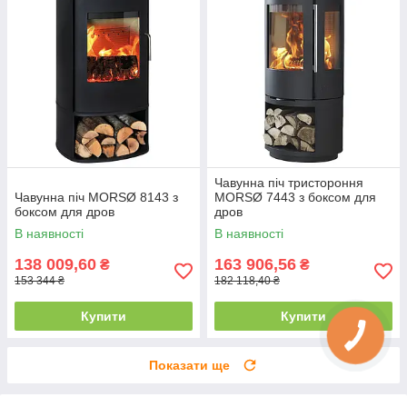
Чавунна піч тристороння
Чавунна піч MORSØ 8143 з
MORSØ 7443 з боксом для
боксом для дров
дров
В наявності
В наявності
138 009,60
163 906,56
₴
₴
153 344 ₴
182 118,40 ₴
Купити
Купити
Показати ще