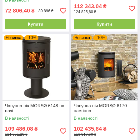
В наявності
112 343,04
₴
72 806,40
₴
80 896 ₴
124 825,60 ₴
Купити
Купити
Новинка
–10%
Новинка
–10%
Чавунна піч MORSØ 6148 на
Чавунна піч MORSØ 6170
нозі
настінна
В наявності
В наявності
109 486,08
102 435,84
₴
₴
121 651,20 ₴
113 817,60 ₴