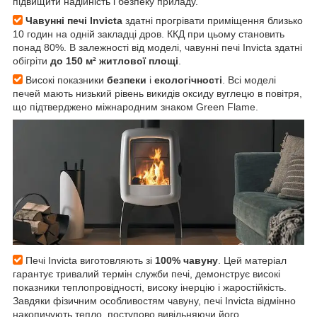
підвищити надійність і безпеку приладу.
Чавунні печі Invicta
здатні прогрівати приміщення близько
10 годин на одній закладці дров. ККД при цьому становить
понад 80%. В залежності від моделі, чавунні печі Invicta здатні
обігріти
до 150 м² житлової площі
.
Високі показники
безпеки
і
екологічності
. Всі моделі
печей мають низький рівень викидів оксиду вуглецю в повітря,
що підтверджено міжнародним знаком Green Flame.
Печі Invicta виготовляють зі
100% чавуну
. Цей матеріал
гарантує тривалий термін служби печі, демонструє високі
показники теплопровідності, високу інерцію і жаростійкість.
Завдяки фізичним особливостям чавуну, печі Invicta відмінно
накопичують тепло, поступово вивільняючи його.