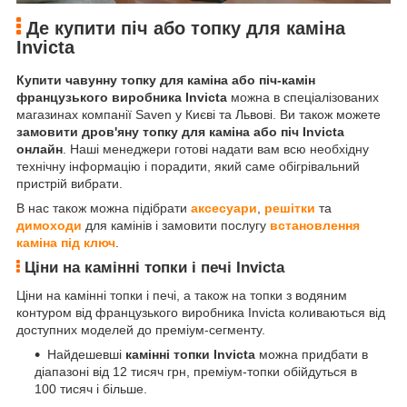
Де купити піч або топку для каміна
Invicta
Купити чавунну топку для каміна або піч-камін
французького виробника Invicta
можна в спеціалізованих
магазинах компанії Saven у Києві та Львові. Ви також можете
замовити дров'яну топку для каміна або піч Invicta
онлайн
. Наші менеджери готові надати вам всю необхідну
технічну інформацію і порадити, який саме обігрівальний
пристрій вибрати.
В нас також можна підібрати
аксесуари
,
решітки
та
димоходи
для камінів і замовити послугу
встановлення
каміна під ключ
.
Ціни на камінні топки і печі Invicta
Ціни на камінні топки і печі, а також на топки з водяним
контуром від французького виробника Invicta коливаються від
доступних моделей до преміум-сегменту.
Найдешевші
камінні топки Invicta
можна придбати в
діапазоні від 12 тисяч грн, преміум-топки обійдуться в
100 тисяч і більше.