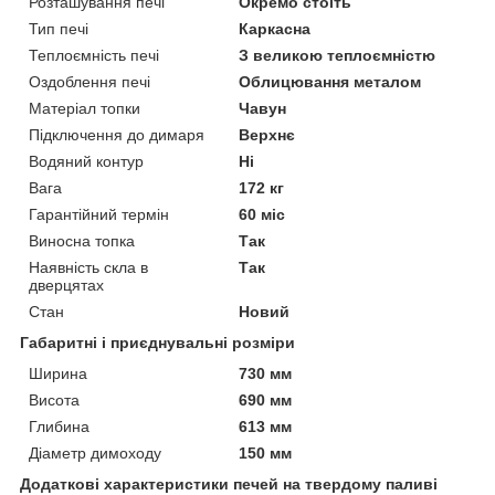
Розташування печі
Окремо стоїть
Тип печі
Каркасна
Теплоємність печі
З великою теплоємністю
Оздоблення печі
Облицювання металом
Матеріал топки
Чавун
Підключення до димаря
Верхнє
Водяний контур
Ні
Вага
172 кг
Гарантійний термін
60 міс
Виносна топка
Так
Наявність скла в
Так
дверцятах
Стан
Новий
Габаритні і приєднувальні розміри
Ширина
730 мм
Висота
690 мм
Глибина
613 мм
Діаметр димоходу
150 мм
Додаткові характеристики печей на твердому паливі