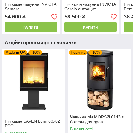
Піч камін чавунна INVICTA
Піч камін чавунна INVICTA
Піч 
Samara
Carolo антрацит
Remi
54 600
58 500
38 
₴
₴
Купити
Купити
Акційні пропозиції та новинки
Made in UA
–10%
Новинка
–10%
Чавунна піч MORSØ 6143 з
Піч камін SAVEN Lumi 60х82
боксом для дров
ECO
В наявності