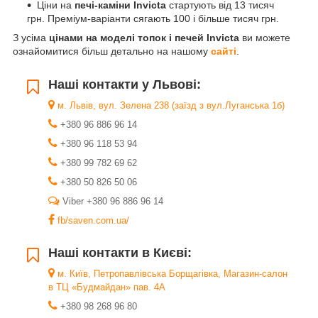
Ціни на
печі-каміни Invicta
стартують від 13 тисяч
грн. Преміум-варіанти сягають 100 і більше тисяч грн.
З усіма
цінами на моделі топок і печей Invicta
ви можете
ознайомитися більш детально на нашому
сайті
.
Наші контакти у Львові:
м. Львів, вул. Зелена 238 (заїзд з вул.Луганська 1б)
+380 96 886 96 14
+380 96 118 53 94
+380 99 782 69 62
+380 50 826 50 06
Viber +380 96 886 96 14
fb/saven.com.ua/
Наші контакти в Києві:
м. Київ, Петропавлівська Борщагівка, Магазин-салон
в ТЦ «Будмайдан» пав. 4А
+380 98 268 96 80