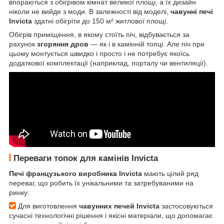
впораються з обігрівом кімнат великої площі, а їх дизайн
ніколи не вийде з моди. В залежності від моделі,
чавунні печі
Invicta
здатні обігріти до 150 м² житлової площі.
Обігрів приміщення, в якому стоїть піч, відбувається за
рахунок
згоряння дров
— як і в камінній топці. Але піч при
цьому монтується швидко і просто і не потребує якоїсь
додаткової комплектації (наприклад, порталу чи вентиляції).
Переваги топок для камінів Invicta
Печі французького виробника Invicta
мають цілий ряд
переваг, що робить їх унікальними та затребуваними на
ринку:
Для виготовлення
чавунних печей Invicta
застосовуються
сучасні технологічні рішення і якісні матеріали, що допомагає