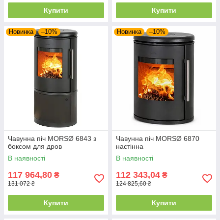
Купити
Купити
Новинка
–10%
Новинка
–10%
Чавунна піч MORSØ 6843 з
Чавунна піч MORSØ 6870
боксом для дров
настінна
В наявності
В наявності
117 964,80
112 343,04
₴
₴
131 072 ₴
124 825,60 ₴
Купити
Купити