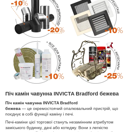
Піч камін чавунна INVICTA Bradford бежева
Піч камін чавунна INVICTA Bradford
бежева
— це окремостоячий опалювальний пристрій, що
поєднує в собі функції каміну і печі.
Печі-каміни цієї торгової стануть незамінним атрибутом
заміського будинку, дачі або котеджу. Вони з легкістю