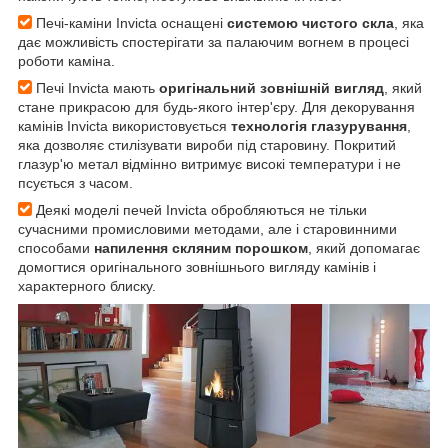
Печі-каміни Invicta оснащені
системою чистого скла
, яка
дає можливість спостерігати за палаючим вогнем в процесі
роботи каміна.
Печі Invicta мають
оригінальний зовнішній вигляд
, який
стане прикрасою для будь-якого інтер'єру. Для декорування
камінів Invicta використовується
технологія глазурування
,
яка дозволяє стилізувати вироби під старовину. Покритий
глазур'ю метал відмінно витримує високі температури і не
псується з часом.
Деякі моделі печей Invicta обробляються не тільки
сучасними промисловими методами, але і старовинними
способами
напилення скляним порошком
, який допомагає
домогтися оригінального зовнішнього вигляду камінів і
характерного блиску.