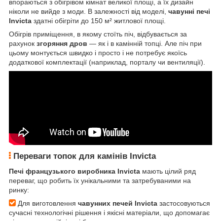
впораються з обігрівом кімнат великої площі, а їх дизайн
ніколи не вийде з моди. В залежності від моделі,
чавунні печі
Invicta
здатні обігріти до 150 м² житлової площі.
Обігрів приміщення, в якому стоїть піч, відбувається за
рахунок
згоряння дров
— як і в камінній топці. Але піч при
цьому монтується швидко і просто і не потребує якоїсь
додаткової комплектації (наприклад, порталу чи вентиляції).
Переваги топок для камінів Invicta
Печі французького виробника Invicta
мають цілий ряд
переваг, що робить їх унікальними та затребуваними на
ринку:
Для виготовлення
чавунних печей Invicta
застосовуються
сучасні технологічні рішення і якісні матеріали, що допомагає