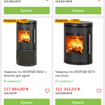
121 651,20 ₴
113 817,60 ₴
Купити
Купити
Новинка
–10%
Новинка
–10%
Чавунна піч MORSØ 6843 з
Чавунна піч MORSØ 6870
боксом для дров
настінна
В наявності
В наявності
117 964,80
112 343,04
₴
₴
131 072 ₴
124 825,60 ₴
Купити
Купити