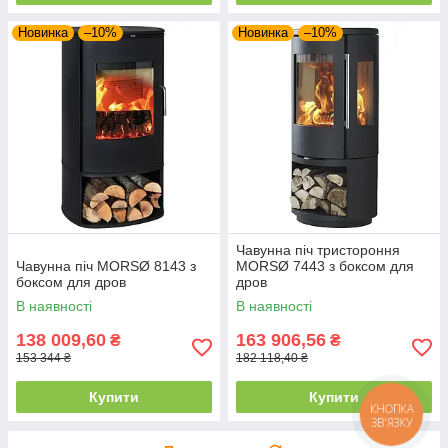
Новинка
–10%
Новинка
–10%
Чавунна піч тристороння
Чавунна піч MORSØ 8143 з
MORSØ 7443 з боксом для
боксом для дров
дров
В наявності
В наявності
138 009,60
163 906,56
₴
₴
153 344 ₴
182 118,40 ₴
Купити
Купити
КНОПКА
ЗВ'ЯЗКУ