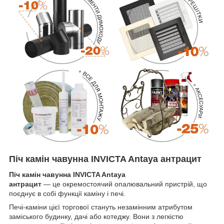
Піч камін чавунна INVICTA Antaya антрацит
Піч камін чавунна INVICTA Antaya
антрацит
— це окремостоячий опалювальний пристрій, що
поєднує в собі функції каміну і печі.
Печі-каміни цієї торгової стануть незамінним атрибутом
заміського будинку, дачі або котеджу. Вони з легкістю