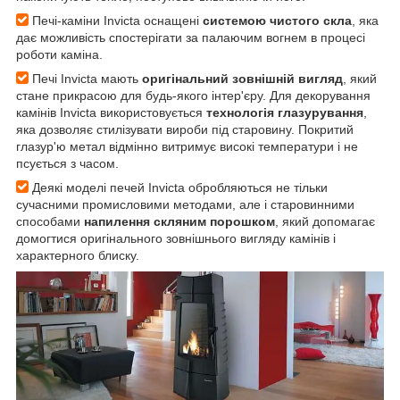
Печі-каміни Invicta оснащені
системою чистого скла
, яка
дає можливість спостерігати за палаючим вогнем в процесі
роботи каміна.
Печі Invicta мають
оригінальний зовнішній вигляд
, який
стане прикрасою для будь-якого інтер'єру. Для декорування
камінів Invicta використовується
технологія глазурування
,
яка дозволяє стилізувати вироби під старовину. Покритий
глазур'ю метал відмінно витримує високі температури і не
псується з часом.
Деякі моделі печей Invicta обробляються не тільки
сучасними промисловими методами, але і старовинними
способами
напилення скляним порошком
, який допомагає
домогтися оригінального зовнішнього вигляду камінів і
характерного блиску.