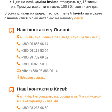
Ціни на
печі-каміни Invicta
стартують від 13 тисяч
грн. Преміум-варіанти сягають 100 і більше тисяч грн.
З усіма
цінами на моделі топок і печей Invicta
ви можете
ознайомитися більш детально на нашому
сайті
.
Наші контакти у Львові:
м. Львів, вул. Зелена 238 (заїзд з вул.Луганська 1б)
+380 96 886 96 14
+380 96 118 53 94
+380 99 782 69 62
+380 50 826 50 06
Viber +380 96 886 96 14
fb/saven.com.ua/
Наші контакти в Києві:
м. Київ, Петропавлівська Борщагівка, Магазин-салон
в ТЦ «Будмайдан» пав. 4А
+380 98 268 96 80