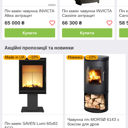
Піч камін чавунна INVICTA
Піч камін чавунна INVICTA
Піч 
Altea антрацит
Cassine антрацит
Caro
65 000
66 300
58 
₴
₴
Купити
Купити
Акційні пропозиції та новинки
Made in UA
–10%
Новинка
–10%
Чавунна піч MORSØ 6143 з
Піч камін SAVEN Lumi 60х82
боксом для дров