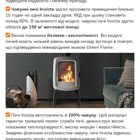
підвищити надійність і безпеку приладу.
Чавунні печі Invicta
здатні прогрівати приміщення близько
10 годин на одній закладці дров. ККД при цьому становить
понад 80%. В залежності від моделі, чавунні печі Invicta здатні
обігріти
до 150 м² житлової площі
.
Високі показники
безпеки
і
екологічності
. Всі моделі
печей мають низький рівень викидів оксиду вуглецю в повітря,
що підтверджено міжнародним знаком Green Flame.
Печі Invicta виготовляють зі
100% чавуну
. Цей матеріал
гарантує тривалий термін служби печі, демонструє високі
показники теплопровідності, високу інерцію і жаростійкість.
Завдяки фізичним особливостям чавуну, печі Invicta відмінно
накопичують тепло, поступово вивільняючи його.