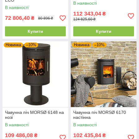
ECO
В наявності
В наявності
112 343,04
₴
72 806,40
₴
80 896 ₴
124 825,60 ₴
Купити
Купити
Новинка
–10%
Новинка
–10%
Чавунна піч MORSØ 6148 на
Чавунна піч MORSØ 6170
нозі
настінна
В наявності
В наявності
109 486,08
102 435,84
₴
₴