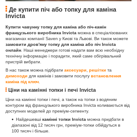
Де купити піч або топку для каміна
Invicta
Купити чавунну топку для каміна або піч-камін
французького виробника Invicta
можна в спеціалізованих
магазинах компанії Saven у Києві та Львові. Ви також можете
замовити дров'яну топку для каміна або піч Invicta
онлайн
. Наші менеджери готові надати вам всю необхідну
технічну інформацію і порадити, який саме обігрівальний
пристрій вибрати.
В нас також можна підібрати
аксесуари
,
решітки
та
димоходи
для камінів і замовити послугу
встановлення
каміна під ключ
.
Ціни на камінні топки і печі Invicta
Ціни на камінні топки і печі, а також на топки з водяним
контуром від французького виробника Invicta коливаються від
доступних моделей до преміум-сегменту.
Найдешевші
камінні топки Invicta
можна придбати в
діапазоні від 12 тисяч грн, преміум-топки обійдуться в
100 тисяч і більше.