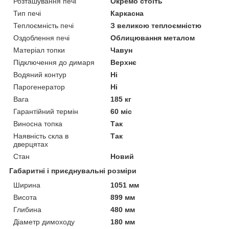
Розташування печі
Окремо стоїть
Тип печі
Каркасна
Теплоємність печі
З великою теплоємністю
Оздоблення печі
Облицювання металом
Матеріал топки
Чавун
Підключення до димаря
Верхнє
Водяний контур
Ні
Парогенератор
Ні
Вага
185 кг
Гарантійний термін
60 міс
Виносна топка
Так
Наявність скла в
Так
дверцятах
Стан
Новий
Габаритні і приєднувальні розміри
Ширина
1051 мм
Висота
899 мм
Глибина
480 мм
Діаметр димоходу
180 мм