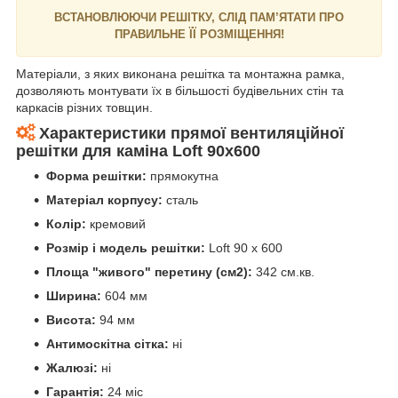
ВСТАНОВЛЮЮЧИ РЕШІТКУ, СЛІД ПАМ’ЯТАТИ ПРО
ПРАВИЛЬНЕ ЇЇ РОЗМІЩЕННЯ!
Матеріали, з яких виконана решітка та монтажна рамка,
дозволяють монтувати їх в більшості будівельних стін та
каркасів різних товщин.
Характеристики прямої в
ентиляційної
решітки для каміна
Loft 90х600
Форма решітки:
прямокутна
Матеріал корпусу:
сталь
Колір:
кремовий
Розмір і модель решітки:
Loft 90 х 600
Площа "живого" перетину (см2):
342 см.кв.
Ширина:
604 мм
Висота:
94 мм
Антимоскітна сітка:
ні
Жалюзі:
ні
Гарантія:
24 міс