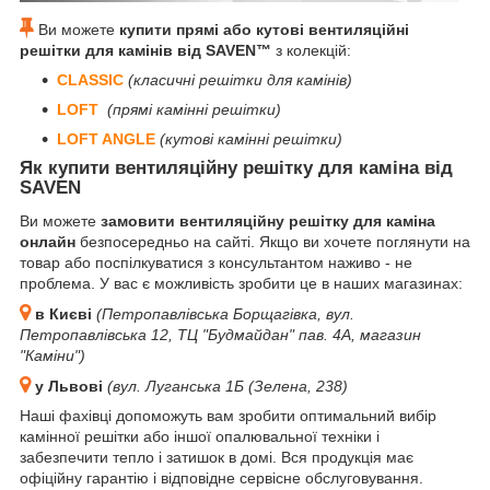
Ви можете
купити прямі або кутові вентиляційні
решітки для камінів від SAVEN™
з колекцій:
CLASSIC
(класичні решітки для камінів)
LOFT
(прямі камінні решітки)
LOFT ANGLE
(кутові камінні решітки)
Як купити вентиляційну решітку для каміна від
SAVEN
Ви можете
замовити вентиляційну решітку для каміна
онлайн
безпосередньо на сайті. Якщо ви хочете поглянути на
товар або поспілкуватися з консультантом наживо - не
проблема. У вас є можливість зробити це в наших магазинах:
в Києві
(Петропавлівська Борщагівка, вул.
Петропавлівська 12, ТЦ "Будмайдан" пав. 4А, магазин
"Каміни")
у Львові
(вул. Луганська 1Б (Зелена, 238)
Наші фахівці допоможуть вам зробити оптимальний вибір
камінної решітки або іншої опалювальної техніки і
забезпечити тепло і затишок в домі. Вся продукція має
офіційну гарантію і відповідне сервісне обслуговування.