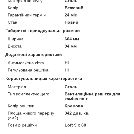
Матеріал корпусу
Сталь
Колір
Бежевий
Гарантійний термін
24 міс
Стан
Новий
Габаритні і приєднувальні розміри
Ширина
604 мм
Висота
94 мм
Додаткові характеристики
Антимоскітна сітка
Ні
Регульована решітка
Ні
Користувальницькі характеристики
Матеріал
Сталь
Тип комплектующего
Вентиляційна решітка для
каміна пліт
Колір решітки
Кремова
Площа живого перерізу
342 див. кв.
(см2)
Розмір решітки
Loft 9 х 60