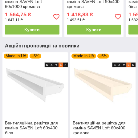
каміна SAVEN Loft
каміна SAVEN Loft 90х400
камі
60х1000 кремова
кремова
біла
1 564,75
1 418,83
1 5
₴
₴
1 647,11 ₴
1 493,51 ₴
1 682
Купити
Купити
Акційні пропозиції та новинки
Made in UA
–5%
Made in UA
–5%
Вентиляційна решітка для
Вентиляційна решітка для
каміна SAVEN Loft 60х400
каміна SAVEN Loft 60х400
біла
кремова