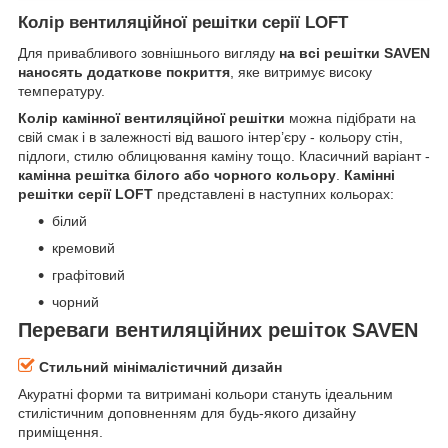
Колір вентиляційної решітки серії LOFT
Для привабливого зовнішнього вигляду
на всі решітки SAVEN
наносять додаткове покриття
, яке витримує високу
температуру.
Колір камінної вентиляційної решітки
можна підібрати на
свій смак і в залежності від вашого інтер’єру - кольору стін,
підлоги, стилю облицювання каміну тощо. Класичний варіант -
камінна решітка білого або чорного кольору
.
Камінні
решітки серії LOFT
представлені в наступних кольорах:
білий
кремовий
графітовий
чорний
Переваги вентиляційних решіток SAVEN
Стильний мінімалістичний дизайн
Акуратні форми та витримані кольори стануть ідеальним
стилістичним доповненням для будь-якого дизайну
приміщення.