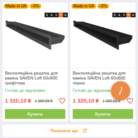
Made in UA
–5%
Made in UA
–5%
Вентиляційна решітка для
Вентиляційна решітка для
каміна SAVEN Loft 60х800
каміна SAVEN Loft 60х800
графітова
чорна
Готово до відправки
Готово до відправки
1 320,10
1 320,10
₴
₴
1 389,58 ₴
1 389,58 ₴
Купити
Купити
Показати ще