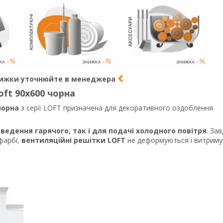
нижки уточнюйте в менеджера
ft 90х600 чорна
чорна
з серії LOFT призначена для декоративного оздоблення
дведення гарячого, так і для подачі холодного повітря
. За
фарбі,
вентиляційні решітки LOFT
не деформуються і витрим