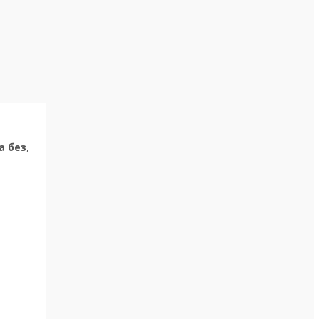
а без
,