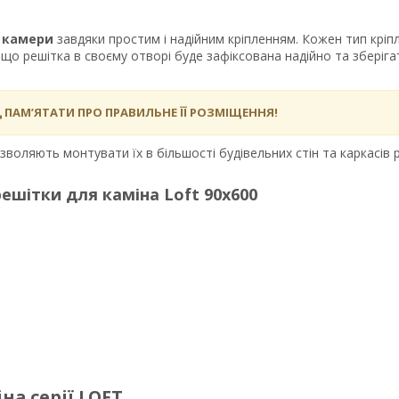
ї камери
завдяки простим і надійним кріпленням. Кожен тип кріп
 що решітка в своєму отворі буде зафіксована надійно та зберіг
ПАМ’ЯТАТИ ПРО ПРАВИЛЬНЕ ЇЇ РОЗМІЩЕННЯ!
воляють монтувати їх в більшості будівельних стін та каркасів р
решітки для каміна
Loft 90х600
на серії LOFT