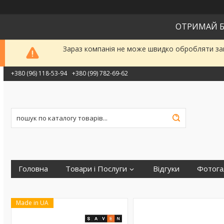
ОТРИМАЙ Б
Зараз компанія не може швидко обробляти зам
+380 (96) 118-53-94
+380 (99) 782-69-62
Головна
Товари і Послуги
Відгуки
Фотога
Made in UA