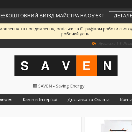
ЕЗКОШТОВНИЙ ВИЇЗД МАЙСТРА НА ОБ'ЄКТ
ДЕТАЛЬ
овлення та повідомлення, оскільки за її графіком роботи сього
робочий день.
Луганська 1-Б, Львів
🟧 SAVEN - Saving Energy
лерея
Камін в Інтер'єрі
Доставка та Оплата
Конт