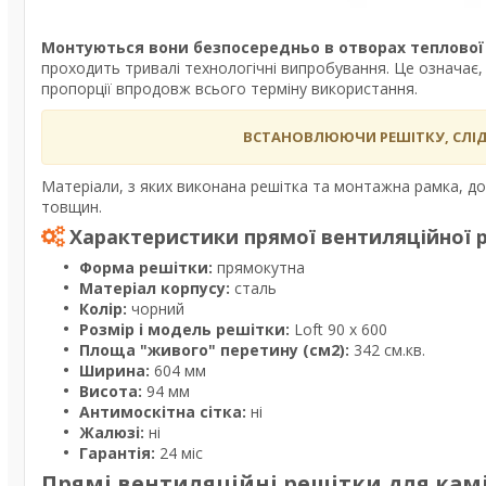
Монтуються вони безпосередньо в отворах теплово
проходить тривалі технологічні випробування. Це означає,
пропорції впродовж всього терміну використання.
ВСТАНОВЛЮЮЧИ РЕШІТКУ, СЛІД 
Матеріали, з яких виконана решітка та монтажна рамка, доз
товщин.
Характеристики прямої в
ентиляційної 
Форма решітки:
прямокутна
Матеріал корпусу:
сталь
Колір:
чорний
Розмір і модель решітки:
Loft 90 х 600
Площа "живого" перетину (см2):
342 см.кв.
Ширина:
604 мм
Висота:
94 мм
Антимоскітна сітка:
ні
Жалюзі:
ні
Гарантія:
24 міс
Прямі вентиляційні решітки для камі