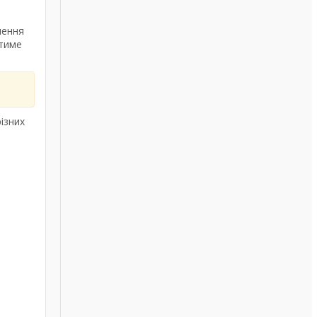
лення
атиме
ізних