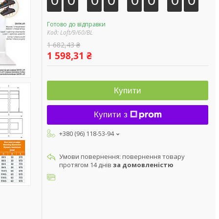
Готово до відправки
Код:
Loft/9/60/BL
1 682,43 ₴
1 598,31 ₴
Купити
Купити з
+380 (96) 118-53-94
повернення товару
протягом 14 днів
за домовленістю