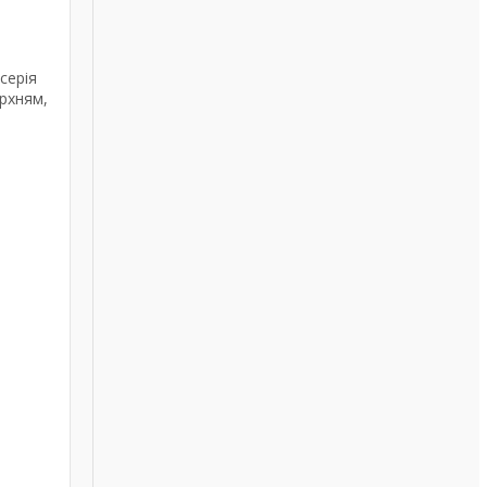
серія
ерхням,