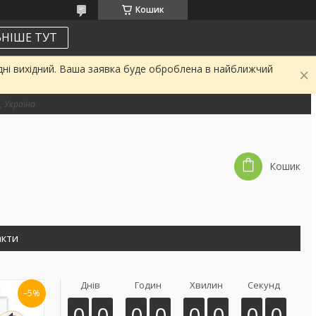
Кошик
НІШЕ ТУТ
дні вихідний. Ваша заявка буде оброблена в найближчий
, Україна
Кошик
акти
Днів
Годин
Хвилин
Секунд
–5%
0
0
0
0
0
0
0
0