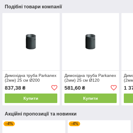
Подібні товари компанії
Димохідна труба Parkanex
Димохідна труба Parkanex
Димо
(2мм) 25 см Ø200
(2мм) 25 см Ø120
(2мм
837,38
581,60
1 3
₴
₴
Купити
Купити
Акційні пропозиції та новинки
–4%
–4%