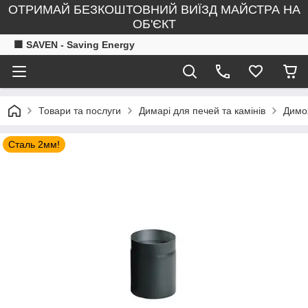
ОТРИМАЙ БЕЗКОШТОВНИЙ ВИЇЗД МАЙСТРА НА
ОБ'ЄКТ
🟧 SAVEN - Saving Energy
Товари та послуги
Димарі для печей та камінів
Димох
Сталь 2мм!