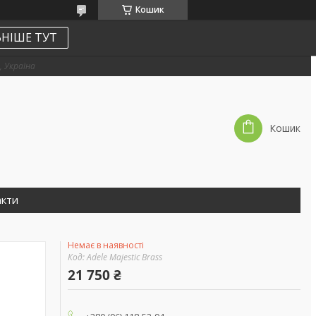
Кошик
НІШЕ ТУТ
, Україна
Кошик
акти
Немає в наявності
Код:
Adele Majestic Brass
21 750 ₴