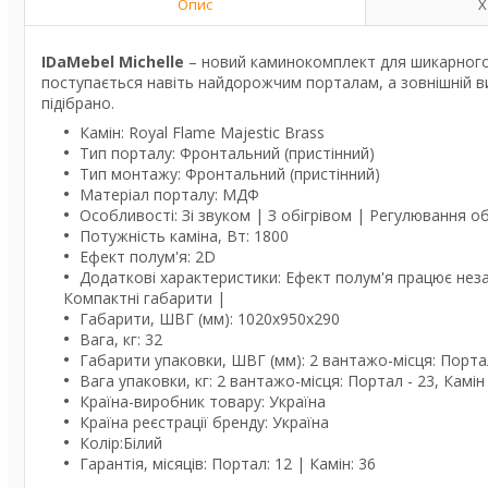
Опис
Х
IDaMebel Michelle
– новий каминокомплект для шикарного 
поступається навіть найдорожчим порталам, а зовнішній в
підібрано.
Камін: Royal Flame Majestic Brass
Тип порталу: Фронтальний (пристінний)
Тип монтажу: Фронтальний (пристінний)
Матеріал порталу: МДФ
Особливості: Зі звуком | З обігрівом | Регулювання об
Потужність каміна, Вт: 1800
Ефект полум'я: 2D
Додаткові характеристики: Ефект полум'я працює незал
Компактні габарити |
Габарити, ШВГ (мм): 1020x950x290
Вага, кг: 32
Габарити упаковки, ШВГ (мм): 2 вантажо-місця: Портал
Вага упаковки, кг: 2 вантажо-місця: Портал - 23, Камін 
Країна-виробник товару: Україна
Країна реєстрації бренду: Україна
Колір:Білий
Гарантія, місяців: Портал: 12 | Камін: 36