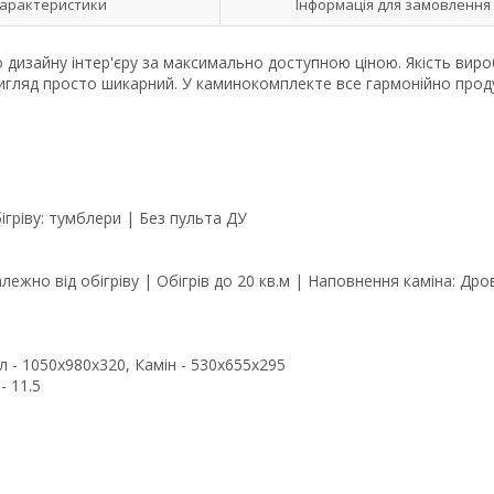
арактеристики
Інформація для замовлення
дизайну інтер'єру за максимально доступною ціною. Якість виро
игляд просто шикарний. У каминокомплекте все гармонійно прод
ігріву: тумблери | Без пульта ДУ
ежно від обігріву | Обігрів до 20 кв.м | Наповнення каміна: Дро
 - 1050x980x320, Камін - 530x655x295
- 11.5