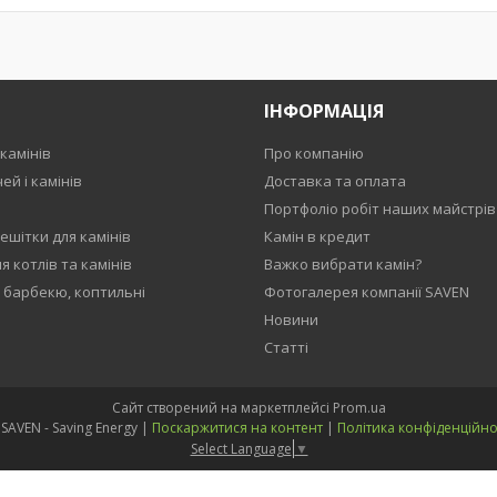
ІНФОРМАЦІЯ
камінів
Про компанію
ей і камінів
Доставка та оплата
Портфоліо робіт наших майстрів
ешітки для камінів
Камін в кредит
 котлів та камінів
Важко вибрати камін?
, барбекю, коптильні
Фотогалерея компанії SAVEN
Новини
Статті
Сайт створений на маркетплейсі
Prom.ua
🟧 SAVEN - Saving Energy |
Поскаржитися на контент
|
Політика конфіденційно
Select Language
▼