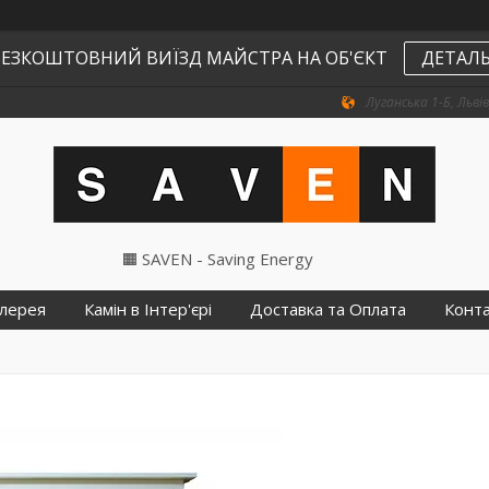
ЕЗКОШТОВНИЙ ВИЇЗД МАЙСТРА НА ОБ'ЄКТ
ДЕТАЛЬ
Луганська 1-Б, Львів
🟧 SAVEN - Saving Energy
лерея
Камін в Інтер'єрі
Доставка та Оплата
Конт