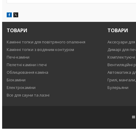
ТОВАРИ
ТОВАРИ
Камінні топки для повітряного опалення
Аксесуари для 
Камінні топки з водяним контуром
Димарі для печ
Печі-каміни
Комплектуючі
Пелетні каміни і печі
Вентиляційні р
Облицювання каміна
Автоматика для
Біокаміни
Грилі, мангали
Електрокаміни
Булерьяни
Все для сауни та лазні