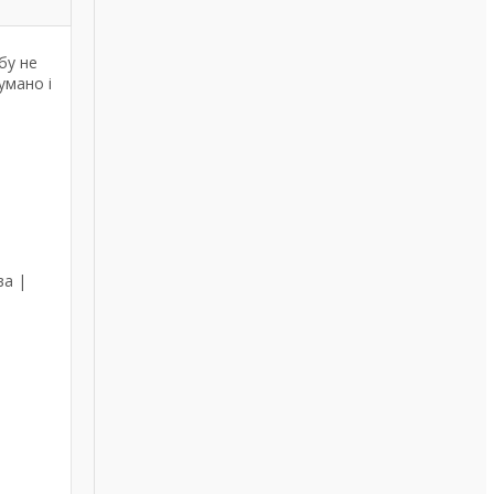
бу не
умано і
ва |