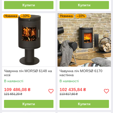
Купити
Купити
Новинка
–10%
Новинка
–10%
Чавунна піч MORSØ 6148 на
Чавунна піч MORSØ 6170
нозі
настінна
В наявності
В наявності
109 486,08
102 435,84
₴
₴
121 651,20 ₴
113 817,60 ₴
Купити
Купити