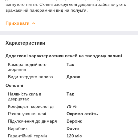
вигнутого лиття. Скляні заокруглені дверцята забезпечують
вражаючий панорамний вид на полум'я.
Приховати
Характеристики
Додаткові характеристики печей на твердому паливі
Камера подвійного
Так
згоряння
Види твердого палива
Дрова
Основні
Наявність скла в
Так
дверцятах
Коефіцієнт корисної дії
79 %
Розташування печі
Окремо стоїть
Підключення до димаря
Верхнє
Виробник
Dovre
Гарантійний термін
120 міс