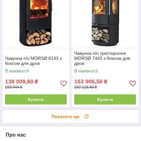
Чавунна піч тристороння
Чавунна піч MORSØ 8143 з
MORSØ 7443 з боксом для
боксом для дров
дров
В наявності
В наявності
138 009,60
163 906,56
₴
₴
153 344 ₴
182 118,40 ₴
Купити
Купити
Показати ще
Про нас