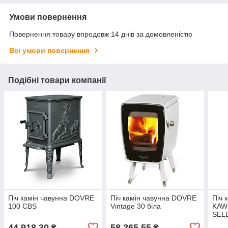
Умови повернення
Повернення товару впродовж 14 днів за домовленістю
Всі умови повернення
Подібні товари компанії
Піч камін чавунна DOVRE
Піч камін чавунна DOVRE
Піч 
100 CBS
Vintage 30 біла
KAW
SELE
44 918,30
58 265,55
₴
₴