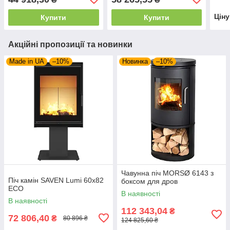
Цін
Купити
Купити
Акційні пропозиції та новинки
Made in UA
–10%
Новинка
–10%
Чавунна піч MORSØ 6143 з
Піч камін SAVEN Lumi 60х82
боксом для дров
ECO
В наявності
В наявності
112 343,04
₴
72 806,40
₴
80 896 ₴
124 825,60 ₴