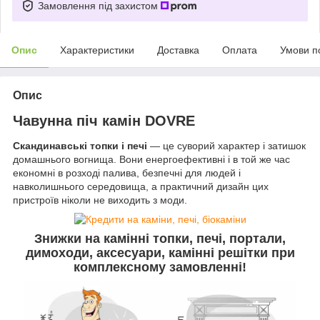
Замовлення під захистом
Опис
Характеристики
Доставка
Оплата
Умови п
Опис
Чавунна піч камін DOVRE
Скандинавські топки і печі
— це суворий характер і затишок
домашнього вогнища. Вони енергоефективні і в той же час
економні в розході палива, безпечні для людей і
навколишнього середовища, а практичний дизайн цих
пристроїв ніколи не виходить з моди.
Знижки на камінні топки, печі, портали,
димоходи, аксесуари, камінні решітки
при
комплексному замовленні
!