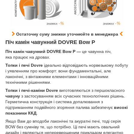
Остаточну суму знижки уточнюйте в менеджера
Піч камін чавунний DOVRE Bow P
Піч камін чавунний DOVRE Bow P —
це чавунна піч,
яка працює на дровах.
Топки і печі Dovre
ідеально відповідають норвезькому побуту
і уявленням про комфорт: вони фундаментальні, але
лаконічні, з вінтажними елементами і інноваційними
технічними рішеннями.
Топки і печі-каміни Dovre
виготовляються з першокласного
чавуну
з застосуванням всіх сучасних технологічних рішень.
Герметична конструкція і система допалювання з
підтриманням подвійного згоряння палива забезпечує
високі
показники ККД
.
Якщо Вам до вподоби лаконічні та акуратні печі, тоді серія
BOW без сумніву те, що потрібно. Ці печі мають овальний
дизайн і являються неперевершеним прикладом елегантно