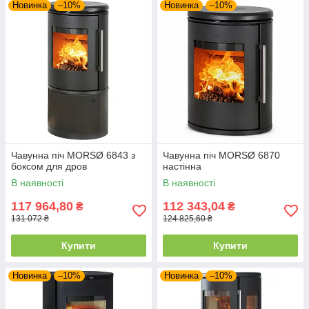
Новинка
–10%
Новинка
–10%
Чавунна піч MORSØ 6843 з
Чавунна піч MORSØ 6870
боксом для дров
настінна
В наявності
В наявності
117 964,80
112 343,04
₴
₴
131 072 ₴
124 825,60 ₴
Купити
Купити
Новинка
–10%
Новинка
–10%