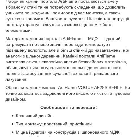
Фабричні камінні портали ArtiFlame постачаються вже у
зібраному стані та не потребують складання, що дозволить
уникнути пошкоджень і помилок під час монтажу, а також
суттєво зекономить Ваш час та зусилля. Цілісність конструкції
порталу гарантує відсутність зазорів і щілин між його
елементами.
Матеріал камінних порталів ArtiFlame — МДФ — здатний
витримувати не лише значні перепади температур і
підвищену вологість, але й більш стійкий до навантажень, ніж
аналоги з цільної деревини. Камінні портали ArtiFlame
виготовляються з екологічно чистих безклейових матеріалів,
облицьовуються натуральним шпоном з деревини цінних
порід із застосуванням сучасної технології тришарового
лакування.
Обравши камінокомплект ArtiFlame VOGUE AF28S ВЕНГЕ, Ви
точно залишитесь задоволені його високою якістю та чудовим
дизайном.
Особливості та переваги:
Класичний дизайн
Тип монтажу: приставний, пристінний
Міцна і довговічна конструкція зі шпонованого МДФ,