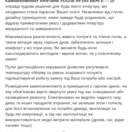
Камінокомплект ArtiFlame VOGUE AF28S ВЕНГЕ
— це
справді чудове рішення для будь-якого інтер'єру, він
неодмінно стане окрасою Вашої оселі. Незалежно від стилю
дизайну приміщення, камін завжди буде родзинкою, що
відразу привертатиме увагу і додаватиме інтер'єру
вишуканості та завершеності.
Максимальна реалістичність живого полум'я та тління полін, а
також імітація звуку горіння дров, забезпечать затишок і
комфорт у всі пори року. Ви зможете будь-коли
насолоджуватись виглядом і звуком вогню, як у класичному
каміні.
Пульт дистанційного керування дозволяє регулювати
температуру обігріву та рівень яскравості полум'я,
підлаштовуючи роботу каміну під Ваші потреби або настрій.
Розміщення камінокомплекту в приміщенні є гарною ідеєю, на
яку обов'язково варто звернути увагу під час планування або
проведення ремонту. Електрокамін не виділяє чадного газу,
диму та інших продуктів згорання, не залишає золи і попелу,
для його встановлення не потрібні димарі, вентиляція та
будь-які комунікації, а під час експлуатації не
використовуються жодні витратні матеріали (дрова, газ, рідке
паливо тощо).