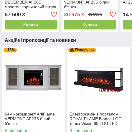
DECEMBER AF28S
VERMONT AF23S білий
AF28
махагон коричневий антик
б'янко
зі звуком
57 500
36 975
14 
₴
₴
43 500 ₴
Купити
Купити
Акційні пропозиції та новинки
–15%
Подарунок
Камінокомплект ArtiFlame
Електрокамін з порталом
VERMONT AF23S білий
ROYAL FLAME Blanca LOG +
б'янко
топка Vision 60 LOG LED
В наявності
В наявності