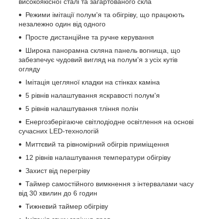
високоякісної сталі та загартованого скла
Режими імітації полум'я та обігріву, що працюють
незалежно один від одного
Просте дистанційне та ручне керування
Широка панорамна скляна панель вогнища, що
забезпечує чудовий вигляд на полум'я з усіх кутів
огляду
Імітація цегляної кладки на стінках каміна
5 рівнів налаштування яскравості полум'я
5 рівнів налаштування тління полін
Енергозберігаюче світлодіодне освітлення на основі
сучасних LED-технологій
Миттєвий та рівномірний обігрів приміщення
12 рівнів налаштування температури обігріву
Захист від перегріву
Таймер самостійного вимкнення з інтервалами часу
від 30 хвилин до 6 годин
Тижневий таймер обігріву