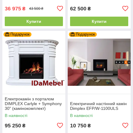
36 975
62 500
₴
₴
43 500 ₴
Купити
Купити
Подарунок
Подарунок
Електрокамін з порталом
DIMPLEX Carlyle + Symphony
Електричний настінний камін
30" (камінокомплект)
Dimplex EFP/W-1100ULS
В наявності
В наявності
95 250
10 750
₴
₴