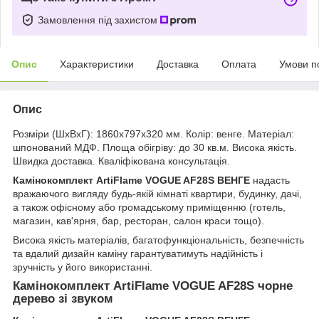
Замовлення під захистом
Опис
Характеристики
Доставка
Оплата
Умови п
Опис
Розміри (ШхВхГ): 1860х797х320 мм. Колір: венге. Матеріал:
шпонований МДФ. Площа обігріву: до 30 кв.м. Висока якість.
Швидка доставка. Кваліфікована консультація.
Камінокомплект ArtiFlame VOGUE AF28S ВЕНГЕ
надасть
вражаючого вигляду будь-якій кімнаті квартири, будинку, дачі,
а також офісному або громадському приміщенню (готель,
магазин, кав'ярня, бар, ресторан, салон краси тощо).
Висока якість матеріалів, багатофункціональність, безпечність
та вдалий дизайн каміну гарантуватимуть надійність і
зручність у його використанні.
Камінокомплект ArtiFlame VOGUE AF28S чорне
дерево зі звуком