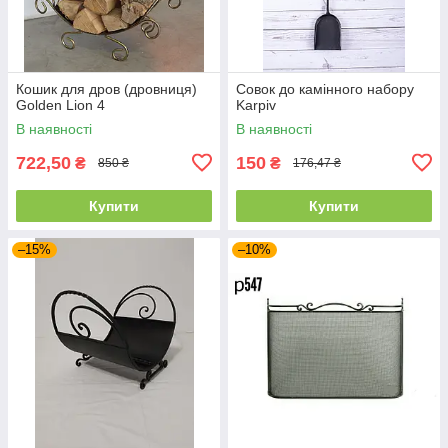
Кошик для дров (дровниця)
Совок до камінного набору
Golden Lion 4
Karpiv
В наявності
В наявності
722,50
150
₴
₴
850 ₴
176,47 ₴
Купити
Купити
–15%
–10%