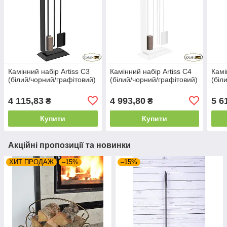
Камінний набір Artiss C3
Камінний набір Artiss C4
Камі
(білий/чорний/графітовий)
(білий/чорний/графітовий)
(біл
4 115,83
4 993,80
5 6
₴
₴
Купити
Купити
Акційні пропозиції та новинки
ХИТ ПРОДАЖ
–15%
–15%