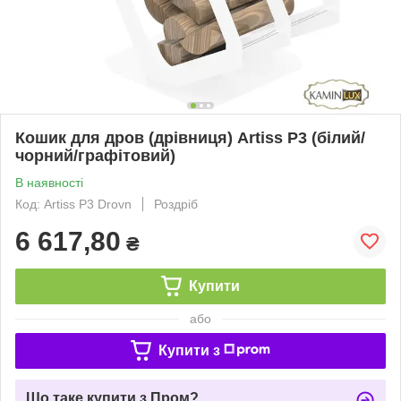
Кошик для дров (дрівниця) Artiss P3 (білий/
чорний/графітовий)
В наявності
Код: Artiss P3 Drovn
Роздріб
6 617,80
₴
Купити
або
Купити з
Що таке купити з Пром?