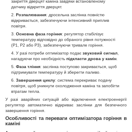
закриття дверцят каміна завдяки встановленому
датчику відкриття дверцят.
Розпалювання
: дросельна заслінка повністю
відкривається, забезпечуючи інтенсивний приплив
повітря.
Основна фаза горіння
: регулятор стабілізує
температуру відповідно до обраного рівня потужності
(P1, P2 або P3), забезпечуючи тривале горіння.
У разі потреби оптимізатор подає
звуковий сигнал
,
нагадуючи про необхідність
підкласти дрова у камін
.
Фаза тління
: заслінка поступово закривається, щоб
підтримувати температуру й зберегти паливо.
Завершення циклу
: система перекриває подачу
повітря, щоб уникнути охолодження каміна та запобігти
втратам тепла.
У разі аварійних ситуацій або відключення електроенергії
регулятор автоматично відкриває заслінки для безпечного
завершення горіння.
Особливості та переваги оптимізатора горіння в
каміні