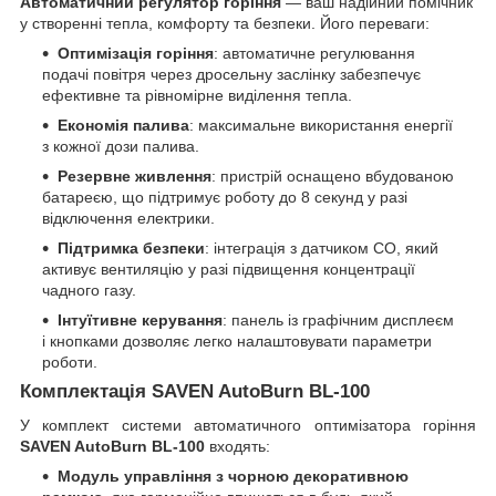
Автоматичний регулятор горіння
— ваш надійний помічник
у створенні тепла, комфорту та безпеки. Його переваги:
Оптимізація горіння
: автоматичне регулювання
подачі повітря через дросельну заслінку забезпечує
ефективне та рівномірне виділення тепла.
Економія палива
: максимальне використання енергії
з кожної дози палива.
Резервне живлення
: пристрій оснащено вбудованою
батареєю, що підтримує роботу до 8 секунд у разі
відключення електрики.
Підтримка безпеки
: інтеграція з датчиком CO, який
активує вентиляцію у разі підвищення концентрації
чадного газу.
Інтуїтивне керування
: панель із графічним дисплеєм
і кнопками дозволяє легко налаштовувати параметри
роботи.
Комплектація
SAVEN AutoBurn BL-100
У комплект системи автоматичного оптимізатора горіння
SAVEN AutoBurn BL-100
входять:
Модуль управління з чорною декоративною