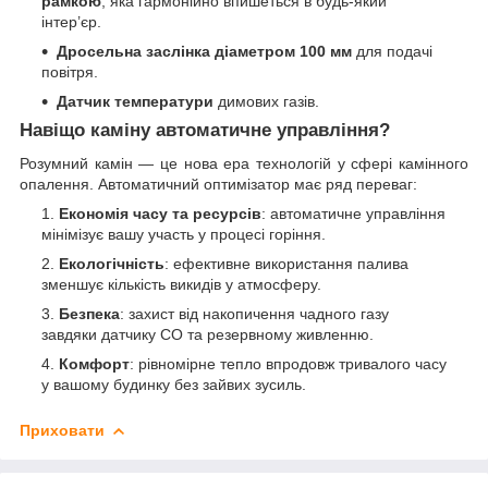
рамкою
, яка гармонійно впишеться в будь-який
інтер’єр.
Дросельна заслінка діаметром 100 мм
для подачі
повітря.
Датчик температури
димових газів.
Навіщо каміну автоматичне управління?
Розумний камін — це нова ера технологій у сфері камінного
опалення. Автоматичний оптимізатор має ряд переваг:
Економія часу та ресурсів
: автоматичне управління
мінімізує вашу участь у процесі горіння.
Екологічність
: ефективне використання палива
зменшує кількість викидів у атмосферу.
Безпека
: захист від накопичення чадного газу
завдяки датчику CO та резервному живленню.
Комфорт
: рівномірне тепло впродовж тривалого часу
у вашому будинку без зайвих зусиль.
Приховати