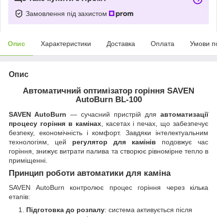
Замовлення під захистом
Опис
Характеристики
Доставка
Оплата
Умови п
Опис
Автоматичний оптимізатор горіння SAVEN
AutoBurn BL-100
SAVEN AutoBurn
— сучасний пристрій для
автоматизації
процесу горіння в камінах
, касетах і печах, що забезпечує
безпеку, економічність і комфорт. Завдяки інтелектуальним
технологіям, цей
регулятор для камінів
подовжує час
горіння, знижує витрати палива та створює рівномірне тепло в
приміщенні.
Принцип роботи автоматики для каміна
SAVEN AutoBurn контролює процес горіння через кілька
етапів:
Підготовка до розпалу
: система активується після