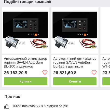
Подібні товари компанії
Автоматичний оптимізатор
Автоматичний оптимізатор
Авто
горіння SAVEN AutoBurn
горіння SAVEN AutoBurn
горі
BL-100 з датчиком
BL-120 з датчиком
WT-
відкриття дверцят
відкриття дверцят
26 163,20
26 521,60
23 
₴
₴
Купити
Купити
Про нас
100% позитивних з 8 відгуків за рік