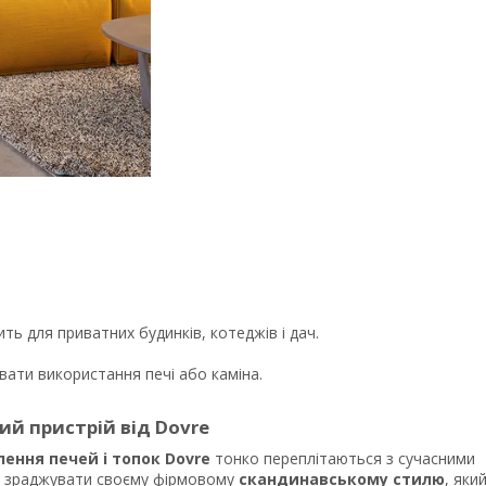
ть для приватних будинків, котеджів і дач.
вати використання печі або каміна.
й пристрій від Dovre
лення печей і топок Dovre
тонко переплітаються з сучасними
 не зраджувати своєму фірмовому
скандинавському стилю
, яки