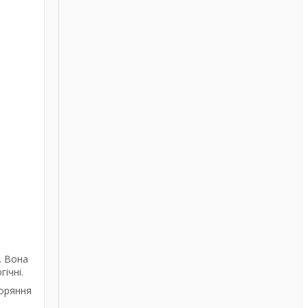
. Вона
гічні.
горяння