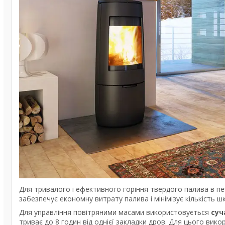
Для тривалого і ефективного горіння твердого палива в п
забезпечує економну витрату палива і мінімізує кількість ш
Для управління повітряними масами використовується
суч
триває до 8 годин від однієї закладки дров. Для цього вик