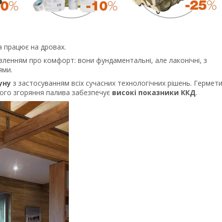
а працює на дровах.
вленням про комфорт: вони фундаментальні, але лаконічні, з
ями.
уну
з застосуванням всіх сучасних технологічних рішень. Гермет
ного згоряння палива забезпечує
високі показники ККД
.