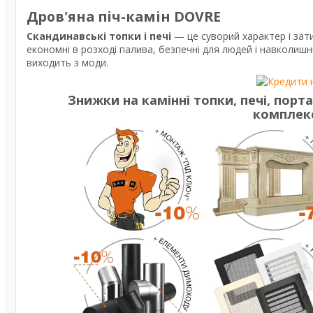
Дров'яна піч-камін DOVRE
Скандинавські топки і печі
— це суворий характер і за
економні в розході палива, безпечні для людей і навколиш
виходить з моди.
Знижки
на камінні топки, печі, пор
комплек