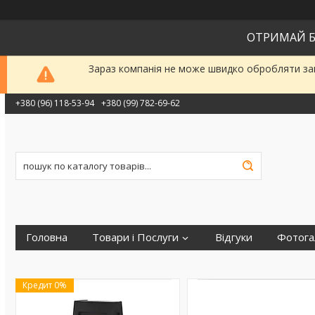
ОТРИМАЙ Б
Зараз компанія не може швидко обробляти зам
+380 (96) 118-53-94
+380 (99) 782-69-62
Головна
Товари і Послуги
Відгуки
Фотога
Кредит 0%