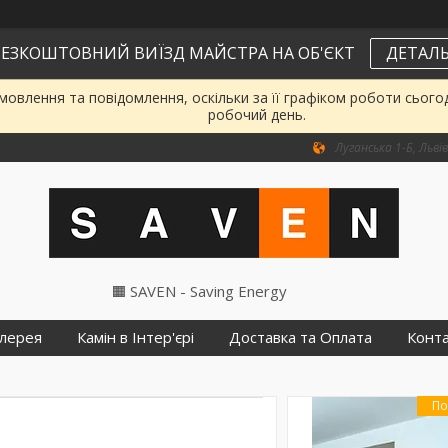
ЕЗКОШТОВНИЙ ВИЇЗД МАЙСТРА НА ОБ'ЄКТ
ДЕТАЛЬ
овлення та повідомлення, оскільки за її графіком роботи сього
робочий день.
Луганська 1-Б, Львів
🟧 SAVEN - Saving Energy
лерея
Камін в Інтер'єрі
Доставка та Оплата
Конт
По