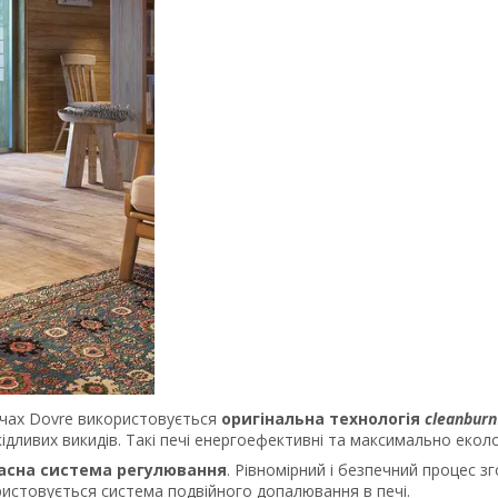
ечах Dovre використовується
оригінальна технологія
cleanburn
кідливих викидів. Такі печі енергоефективні та максимально еколо
асна система регулювання
. Рівномірний і безпечний процес з
ористовується система подвійного допалювання в печі.