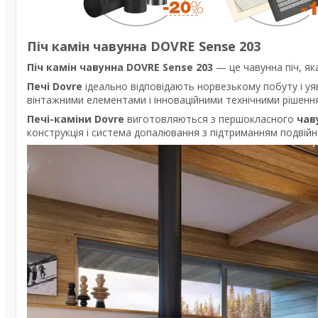
Піч камін чавунна DOVRE Sense 203
Піч камін чавунна DOVRE Sense 203
— це чавунна піч, як
Печі Dovre
ідеально відповідають норвезькому побуту і уя
вінтажними елементами і інноваційними технічними рішенн
Печі-каміни Dovre
виготовляються з першокласного
чав
конструкція і система допалювання з підтриманням подвій