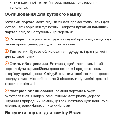
тип камінної топки
(кутова, пряма, тристороння,
тунельна).
Облицювання для кутового каміну
Кутовий портал
може підійти як для прямої топки, так і для
кутової, тож варіантів тут безліч. Вибрати
кутовий камінний
портал
слід за наступними критеріями:
Розміри.
Габарити конструкції слід вибирати відповідно до
площі приміщення, де буде стояти камін.
Тип топки.
Кутове облицювання підходить і для прямої і
для кутової топки.
Стиль облицювання.
Важливо, щоб топка і камінний
портал були гармонійним доповненням і продовженням
інтер'єру приміщення. Слідкуйте за тим, щоб вони не просто
поєднувалися між собою, але й підходили під меблі, декор і
текстиль в кімнаті.
Матеріал облицювання.
Камінні портали можуть
виготовлятися з найрізноманітніших матеріалів (дерево,
штучний і природний камінь, цегла). Важливо щоб вони були
якісними, довговічними і екологічними.
Як купити портал для каміну Bravo