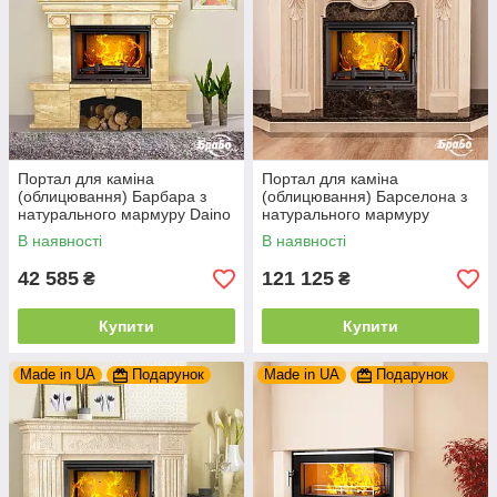
Портал для каміна
Портал для каміна
(облицювання) Барбара з
(облицювання) Барселона з
натурального мармуру Daino
натурального мармуру
Reale
Botticino
В наявності
В наявності
42 585
121 125
₴
₴
Купити
Купити
Made in UA
Подарунок
Made in UA
Подарунок