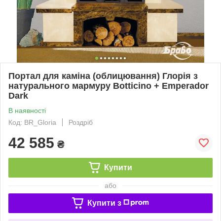
Портал для каміна (облицювання) Глорія з
натурального мармуру Botticino + Emperador
Dark
В наявності
Код: BR_Gloria
Роздріб
42 585
₴
Купити
або
Купити з