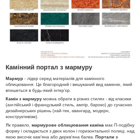
Камінний портал з мармуру
Мармур
- лідер серед матеріалів для камінного
облицювання. Це благородний і вишуканий вид каменю, який
впишеться в будь-який інтер’єр.
Камін з мармуру
можна обрати в різних стилях - від класики
(англійський і французький стиль, ампір, бароко) до сучасних
дизайнерських рішень (хай-тек, авангард, модерн,
конструктивізм).
Як правило,
мармурове облицювання каміна
має П-подібну
форму і складається з двох колон і горизонтальної полиці, над
якою височіє кам'яна або дерев'яна балка.
Портали з