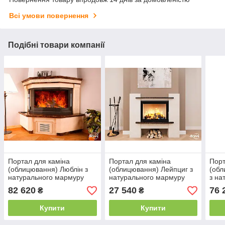
Всі умови повернення
Подібні товари компанії
Портал для каміна
Портал для каміна
Порт
(облицювання) Люблін з
(облицювання) Лейпциг з
(обл
натурального мармуру
натурального мармуру
з на
Botticino + Emperador Dark
Emperador Dark, Botticino
Bott
82 620
27 540
76 
₴
₴
Купити
Купити