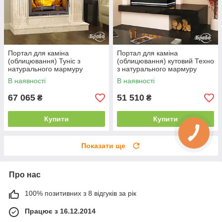
Портал для каміна
Портал для каміна
(облицювання) Туніс з
(облицювання) кутовий Техно
натурального мармуру
з натурального мармуру
Botticino
Volakas + Nero marquina
В наявності
В наявності
67 065
51 510
₴
₴
Купити
Купити
Показати ще
Про нас
100% позитивних з 8 відгуків за рік
Працює з 16.12.2014