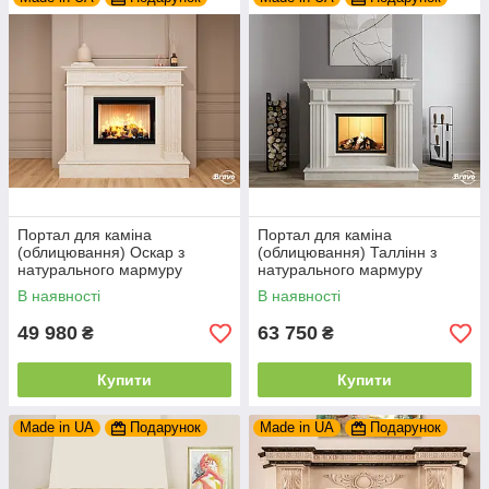
Портал для каміна
Портал для каміна
(облицювання) Оскар з
(облицювання) Таллінн з
натурального мармуру
натурального мармуру
Botticino/Daino Reale
Botticino
В наявності
В наявності
49 980
63 750
₴
₴
Купити
Купити
Made in UA
Подарунок
Made in UA
Подарунок