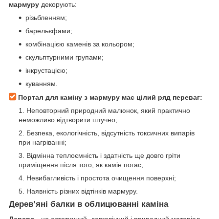
мармуру
декорують:
різьбленням;
барельєфами;
комбінацією каменів за кольором;
скульптурними групами;
інкрустацією;
куванням.
Портал для каміну з мармуру має цілий ряд переваг:
Неповторний природний малюнок, який практично
неможливо відтворити штучно;
Безпека, екологічність, відсутність токсичних випарів
при нагріванні;
Відмінна теплоємність і здатність ще довго гріти
приміщення після того, як камін погас;
Невибагливість і простота очищення поверхні;
Наявність різних відтінків мармуру.
Дерев’яні балки в облицюванні каміна
Дерево
- це естетичний, довговічний і природний матеріал,