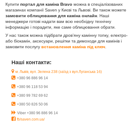
Купити
портал для каміна Bravo
можна в спеціалізованих
магазинах компанії Saven у Києві та Львові. Ви також можете
замовити облицювання для каміна онлайн
. Наші
менеджери готові надати вам всю необхідну технічну
інформацію і порадити, яке саме облицювання обрати.
У нас також можна підібрати дров’яну камінну топку, електро-
або біокамін, аксесуари, решітки та димоходи для камінів і
замовити послугу
встановлення каміна під ключ
.
Наші контакти:
м. Львів, вул. Зелена 238 (заїзд з вул.Луганська 1б)
+380 96 886 96 14
+380 96 118 53 94
+380 99 782 69 62
+380 50 826 50 06
Viber +380 96 886 96 14
fb/saven.com.ua/