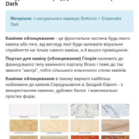
Dark
Матеріали:
з натурального мармуру Botticino + Emperador
Dark
Камінне облицювання
- це фронтальна частина будь-якого
каміна або печі, від вигляду якої буде залежати візуальне
сприйняття не тільки самого каміна, а й всього приміщення.
Портал для каміну (облицювання) Глорія
належить до
французького типу камінного порталу Bravo і тяжіє до так
званого “кантрі”, тобто сільського класичного стилю камінів.
Камінне облицювання
в такому варіанті найбільш
наближене до камінів Середньовіччя в Західній Європі - з
використанням каменю, дубових балок і максимально
простих форм.