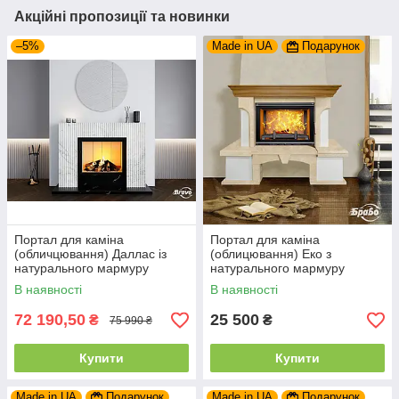
Акційні пропозиції та новинки
–5%
Made in UA
Подарунок
Портал для каміна
Портал для каміна
(обличцювання) Даллас із
(облицювання) Еко з
натурального мармуру
натурального мармуру
Polaris + Nero Marquina
Botticino, пофарбовані
В наявності
В наявності
поверхні
72 190,50
25 500
₴
₴
75 990 ₴
Купити
Купити
Made in UA
Подарунок
Made in UA
Подарунок