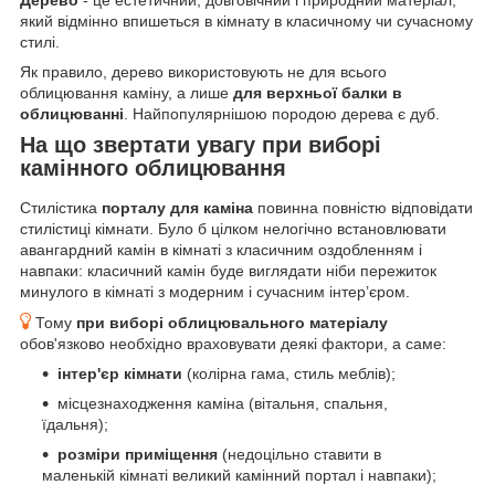
який відмінно впишеться в кімнату в класичному чи сучасному
стилі.
Як правило, дерево використовують не для всього
облицювання каміну, а лише
для верхньої балки в
облицюванні
. Найпопулярнішою породою дерева є дуб.
На що звертати увагу при виборі
камінного облицювання
Стилістика
порталу для каміна
повинна повністю відповідати
стилістиці кімнати. Було б цілком нелогічно встановлювати
авангардний камін в кімнаті з класичним оздобленням і
навпаки: класичний камін буде виглядати ніби пережиток
минулого в кімнаті з модерним і сучасним інтер’єром.
Тому
при виборі облицювального матеріалу
обов'язково необхідно враховувати деякі фактори, а саме:
інтер'єр кімнати
(колірна гама, стиль меблів);
місцезнаходження каміна (вітальня, спальня,
їдальня);
розміри приміщення
(недоцільно ставити в
маленькій кімнаті великий камінний портал і навпаки);