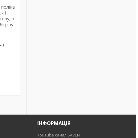
 поліна
к і
тору, в
ігріву.
а)
ІНФОРМАЦІЯ
YouTube канал SAVEN