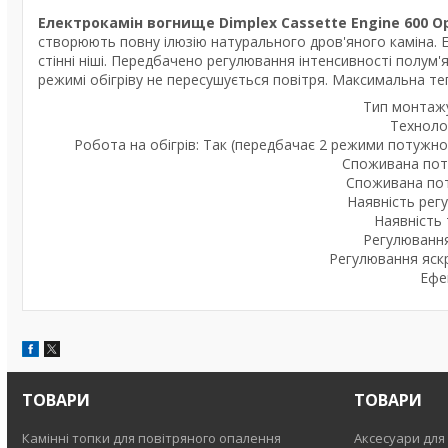
Електрокамін вогнище Dimplex Cassette Engine 600 O
створюють повну ілюзію натурального дров'яного каміна. Ел
стінні ніші. Передбачено регулювання інтенсивності полум'я
режимі обігріву не пересушується повітря. Максимальна теп
Тип монтажу
Технолог
Робота на обігрів: Так (передбачає 2 режими потужно
Споживана потуж
Споживана поту
Наявність рег
Наявність 
Регулювання
Регулювання яскр
Ефек
ТОВАРИ
ТОВАРИ
Камінні топки для повітряного опалення
Аксесуари для 