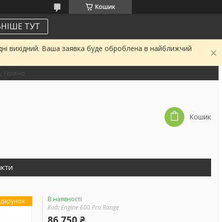
Кошик
НІШЕ ТУТ
дні вихідний. Ваша заявка буде оброблена в найближчий
, Україна
Кошик
акти
В наявності
дарунок
Код:
Engine 600 Pro Range
86 750 ₴