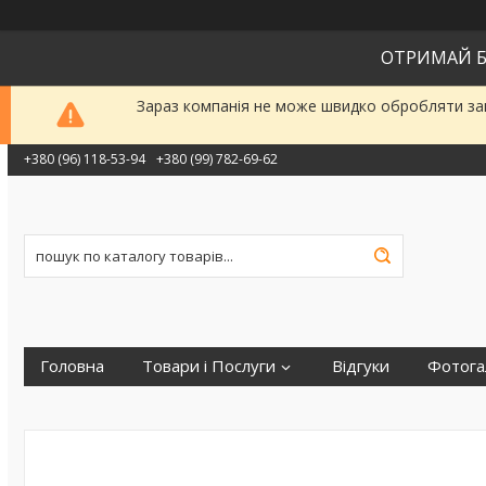
ОТРИМАЙ Б
Зараз компанія не може швидко обробляти зам
+380 (96) 118-53-94
+380 (99) 782-69-62
Головна
Товари і Послуги
Відгуки
Фотога