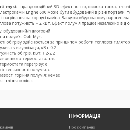
pti-myst
- правдоподібний 3D ефект вогню, широка топка, тліючі
ектрокамін Engine 600 може бути вбудований в різні портали, та
 і нагрівання на корпусі каміна. Завдяки вбудованому парогенера
лова потужність – 2 кВт. Ефект полум'я працює незалежно від об
: вбудований/підлоговий
ія полум'я: Opti-Myst
сті обігріву здійснюється за принципом роботи тепловентилятор
ність візуалізація, кВт: 0.2
жність обігрів, кВт: 1.2-2.2
ульованого термостата: так
термостата перегріву: є
 інтенсивності полум'я: є
авості горіння полум'я: немає
т тління полін: є
ІНФОРМАЦІЯ
камінів
Про компанію