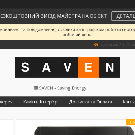
ЕЗКОШТОВНИЙ ВИЇЗД МАЙСТРА НА ОБ'ЄКТ
ДЕТАЛЬ
овлення та повідомлення, оскільки за її графіком роботи сього
робочий день.
Луганська 1-Б, Львів
🟧 SAVEN - Saving Energy
лерея
Камін в Інтер'єрі
Доставка та Оплата
Конт
По