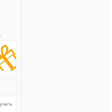
»
утність