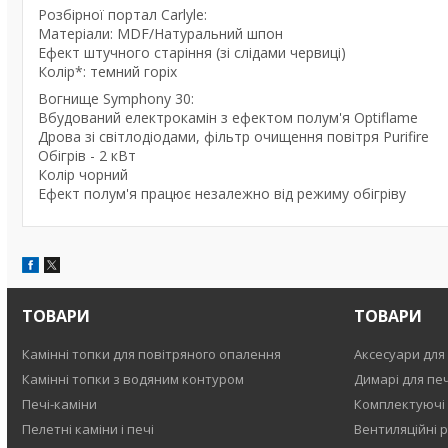
Розбірної портал Carlyle:
Матеріали: MDF/Натуральний шпон
Ефект штучного старіння (зі слідами червиці)
Колір*: темний горіх
Вогнище Symphony 30:
Вбудований електрокамін з ефектом полум'я Optiflame
Дрова зі світлодіодами, фільтр очищення повітря Purifire
Обігрів - 2 кВт
Колір чорний
Ефект полум'я працює незалежно від режиму обігріву
ТОВАРИ
ТОВАРИ
Камінні топки для повітряного опалення
Аксесуари для 
Камінні топки з водяним контуром
Димарі для печ
Печі-каміни
Комплектуючі
Пелетні каміни і печі
Вентиляційні р