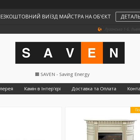
ЕЗКОШТОВНИЙ ВИЇЗД МАЙСТРА НА ОБ'ЄКТ
ДЕТАЛЬ
Луганська 1-Б, Львів
🟧 SAVEN - Saving Energy
лерея
Камін в Інтер'єрі
Доставка та Оплата
Конт
По