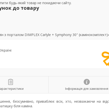
упити будь-який товар не покидаючи сайту.
унок до товару
н з порталом DIMPLEX Carlyle + Symphony 30" (камінокомплект)
Україні
арактеристики
Інформація для замовлення
ення, безсумнівно, приваблює всіх, хто, незважаючи на відс
атишку біля каміна.