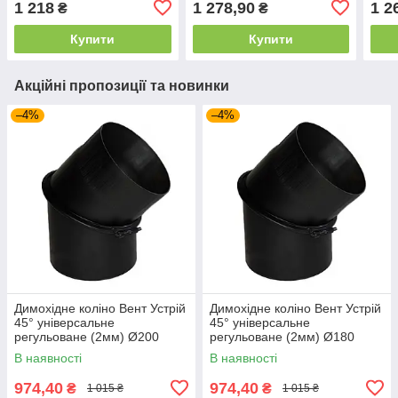
1 218
1 278,90
1 2
₴
₴
Купити
Купити
Акційні пропозиції та новинки
–4%
–4%
Димохідне коліно Вент Устрій
Димохідне коліно Вент Устрій
45° універсальне
45° універсальне
регульоване (2мм) Ø200
регульоване (2мм) Ø180
В наявності
В наявності
974,40
974,40
₴
₴
1 015 ₴
1 015 ₴