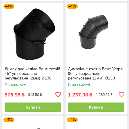
–4%
–4%
Димохідне коліно Вент Устрій
Димохідне коліно Вент Устрій
45° універсальне
90° універсальне
регульоване (2мм) Ø130
регульоване (2мм) Ø130
В наявності
В наявності
876,96
1 237,98
₴
₴
913,50 ₴
1 289,56 ₴
Купити
Купити
–4%
–4%