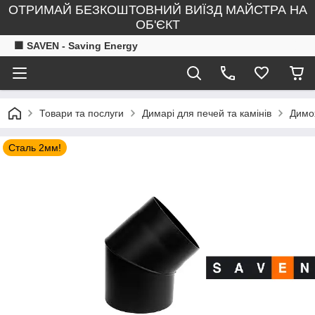
ОТРИМАЙ БЕЗКОШТОВНИЙ ВИЇЗД МАЙСТРА НА
ОБ'ЄКТ
🟧 SAVEN - Saving Energy
Товари та послуги
Димарі для печей та камінів
Димох
Сталь 2мм!