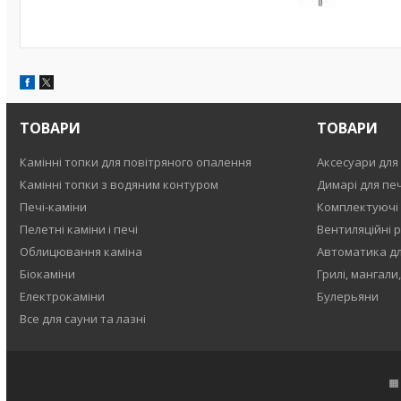
ТОВАРИ
ТОВАРИ
Камінні топки для повітряного опалення
Аксесуари для 
Камінні топки з водяним контуром
Димарі для печ
Печі-каміни
Комплектуючі
Пелетні каміни і печі
Вентиляційні р
Облицювання каміна
Автоматика для
Біокаміни
Грилі, мангали
Електрокаміни
Булерьяни
Все для сауни та лазні