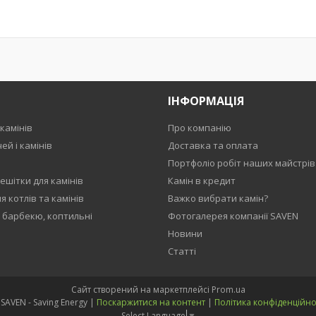
ІНФОРМАЦІЯ
камінів
Про компанію
ей і камінів
Доставка та оплата
Портфоліо робіт наших майстрів
ешітки для камінів
Камін в кредит
 котлів та камінів
Важко вибрати камін?
, барбекю, коптильні
Фотогалерея компанії SAVEN
Новини
Статті
Сайт створений на маркетплейсі
Prom.ua
🟧 SAVEN - Saving Energy |
Поскаржитися на контент
|
Політика конфіденційно
Select Language
▼