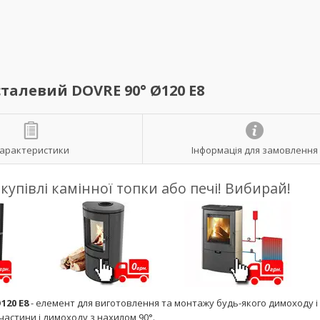
алевий DOVRE 90° Ø120 E8
арактеристики
Інформація для замовлення
упівлі камінної топки або печі! Вибирай!
120 E8
- елемент для виготовлення та монтажу будь-якого димоходу і
частини і димоходу з нахилом 90°.