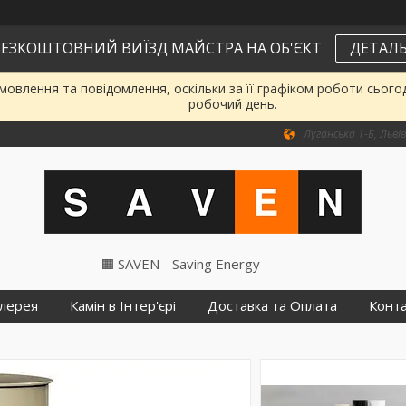
ЕЗКОШТОВНИЙ ВИЇЗД МАЙСТРА НА ОБ'ЄКТ
ДЕТАЛЬ
овлення та повідомлення, оскільки за її графіком роботи сього
робочий день.
Луганська 1-Б, Львів
🟧 SAVEN - Saving Energy
лерея
Камін в Інтер'єрі
Доставка та Оплата
Конт