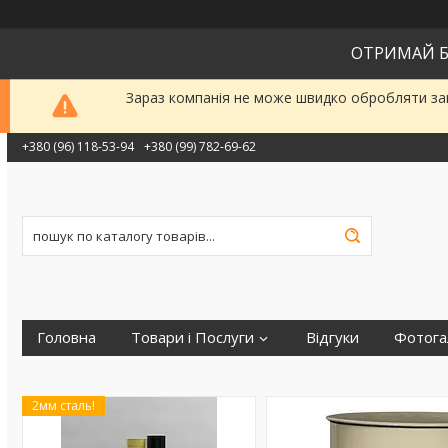
ОТРИМАЙ Б
Зараз компанія не може швидко обробляти зам
+380 (96) 118-53-94
+380 (99) 782-69-62
Головна
Товари і Послуги
Відгуки
Фотога
2мм сталь!