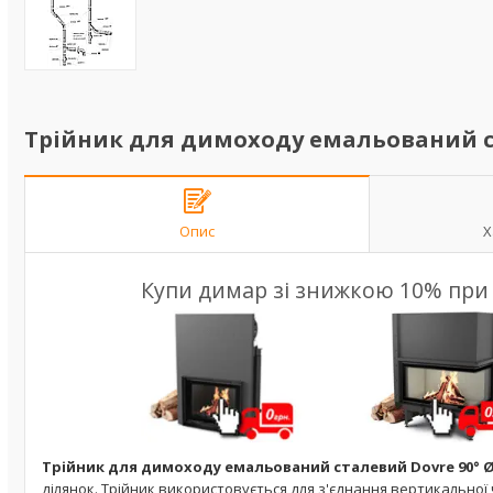
Трійник для димоходу емальований ст
Опис
Х
Купи димар зі знижкою 10% при к
Трійник для димоходу емальований сталевий Dovre 90° Ø
ділянок. Трійник використовується для з'єднання вертикальної 