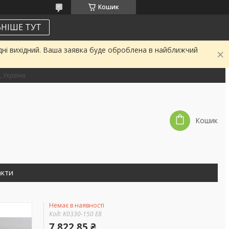
Кошик
НІШЕ ТУТ
дні вихідний. Ваша заявка буде оброблена в найближчий
, Україна
Кошик
акти
Немає в наявності
Код:
K0330-150 E8
7 822,85 ₴