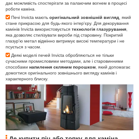
дає можливість спостерігати за палаючим вогнем в процесі
роботи каміна.
Печі Invicta мають
оригінальний зовнішній вигляд
, який
стане прикрасою для будь-якого інтер'єру. Для декорування
камінів Invicta використовується
технологія глазурування
,
яка дозволяє стилізувати вироби під старовину. Покритий
глазур'ю метал відмінно витримує високі температури і не
псується з часом.
Деякі моделі печей Invicta обробляються не тільки
сучасними промисловими методами, але і старовинними
способами
напилення скляним порошком
, який допомагає
домогтися оригінального зовнішнього вигляду камінів і
характерного блиску.
Де купити піч або топку для каміна