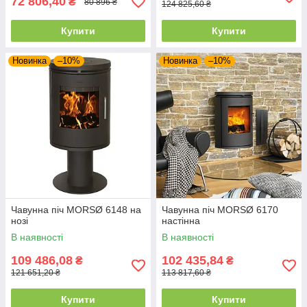
72 806,40
₴
80 896 ₴
124 825,60 ₴
Купити
Купити
Новинка
–10%
Новинка
–10%
Чавунна піч MORSØ 6148 на
Чавунна піч MORSØ 6170
нозі
настінна
В наявності
В наявності
109 486,08
102 435,84
₴
₴
121 651,20 ₴
113 817,60 ₴
Купити
Купити