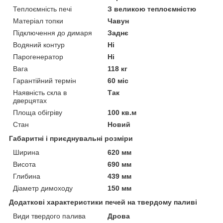
Теплоємність печі
З великою теплоємністю
Матеріал топки
Чавун
Підключення до димаря
Заднє
Водяний контур
Ні
Парогенератор
Ні
Вага
118 кг
Гарантійний термін
60 міс
Наявність скла в
Так
дверцятах
Площа обігріву
100 кв.м
Стан
Новий
Габаритні і приєднувальні розміри
Ширина
620 мм
Висота
690 мм
Глибина
439 мм
Діаметр димоходу
150 мм
Додаткові характеристики печей на твердому паливі
Види твердого палива
Дрова