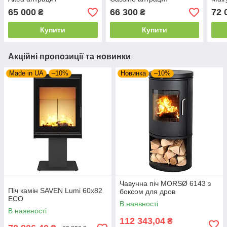
65 000
66 300
72 
₴
₴
Купити
Купити
Акційні пропозиції та новинки
Made in UA
–10%
Новинка
–10%
Чавунна піч MORSØ 6143 з
Піч камін SAVEN Lumi 60х82
боксом для дров
ECO
В наявності
В наявності
112 343,04
₴