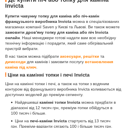
Invicta
Купити чавунну топку для каміна або піч-камін
французького виробника Invicta
можна в спеціалізованих
магазинах компанії Saven у Києві та Львові. Ви також можете
замовити дров'яну топку для каміна або піч Invicta
онлайн
. Наші менеджери готові надати вам всю необхідну
технічну інформацію і порадити, який саме обігрівальний
пристрій вибрати.
В нас також можна підібрати
аксесуари
,
решітки
та
димоходи
для камінів і замовити послугу
встановлення
каміна під ключ
.
Ціни на камінні топки і печі Invicta
Ціни на камінні топки і печі, а також на топки з водяним
контуром від французького виробника Invicta коливаються від
доступних моделей до преміум-сегменту.
Найдешевші
камінні топки Invicta
можна придбати в
діапазоні від 12 тисяч грн, преміум-топки обійдуться в
100 тисяч і більше.
Ціни на
печі-каміни Invicta
стартують від 13 тисяч
грн. Преміум-варіанти сягають 100 і більше тисяч грн.