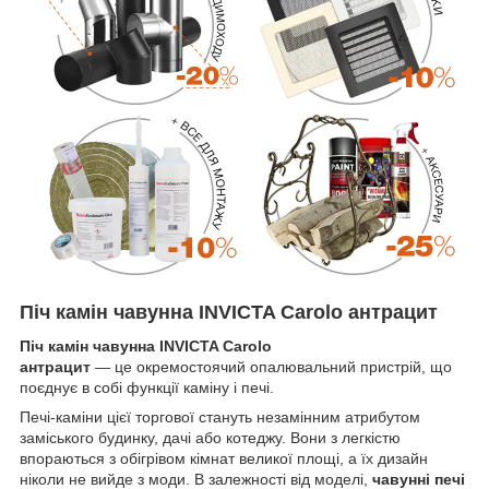
Піч камін чавунна INVICTA Carolo антрацит
Піч камін чавунна INVICTA Carolo
антрацит
— це окремостоячий опалювальний пристрій, що
поєднує в собі функції каміну і печі.
Печі-каміни цієї торгової стануть незамінним атрибутом
заміського будинку, дачі або котеджу. Вони з легкістю
впораються з обігрівом кімнат великої площі, а їх дизайн
ніколи не вийде з моди. В залежності від моделі,
чавунні печі