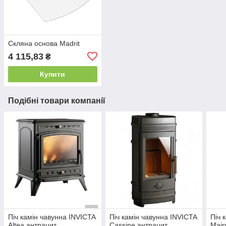
Скляна основа Madrit
4 115,83
₴
Купити
Подібні товари компанії
Піч камін чавунна INVICTA
Піч камін чавунна INVICTA
Піч 
Altea антрацит
Cassine антрацит
Mair