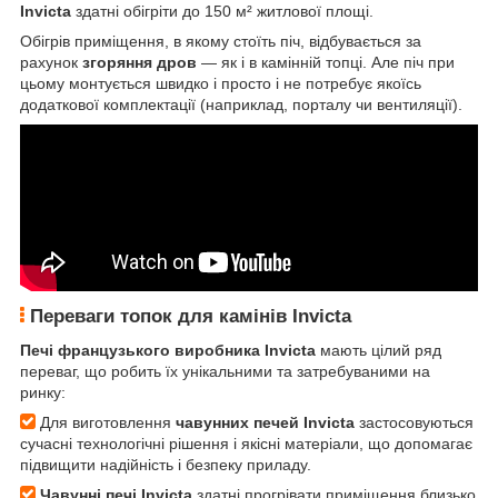
Invicta
здатні обігріти до 150 м² житлової площі.
Обігрів приміщення, в якому стоїть піч, відбувається за
рахунок
згоряння дров
— як і в камінній топці. Але піч при
цьому монтується швидко і просто і не потребує якоїсь
додаткової комплектації (наприклад, порталу чи вентиляції).
Переваги топок для камінів Invicta
Печі французького виробника Invicta
мають цілий ряд
переваг, що робить їх унікальними та затребуваними на
ринку:
Для виготовлення
чавунних печей Invicta
застосовуються
сучасні технологічні рішення і якісні матеріали, що допомагає
підвищити надійність і безпеку приладу.
Чавунні печі Invicta
здатні прогрівати приміщення близько