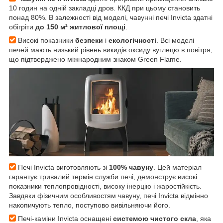
10 годин на одній закладці дров. ККД при цьому становить
понад 80%. В залежності від моделі, чавунні печі Invicta здатні
обігріти
до 150 м² житлової площі
.
Високі показники
безпеки
і
екологічності
. Всі моделі
печей мають низький рівень викидів оксиду вуглецю в повітря,
що підтверджено міжнародним знаком Green Flame.
Печі Invicta виготовляють зі
100% чавуну
. Цей матеріал
гарантує тривалий термін служби печі, демонструє високі
показники теплопровідності, високу інерцію і жаростійкість.
Завдяки фізичним особливостям чавуну, печі Invicta відмінно
накопичують тепло, поступово вивільняючи його.
Печі-каміни Invicta оснащені
системою чистого скла
, яка