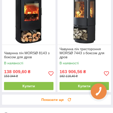
Чавунна піч тристороння
Чавунна піч MORSØ 8143 з
MORSØ 7443 з боксом для
боксом для дров
дров
В наявності
В наявності
138 009,60
163 906,56
₴
₴
153 344 ₴
182 118,40 ₴
Купити
Купити
Показати ще