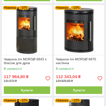
Новинка
–10%
Новинка
–10%
Чавунна піч MORSØ 6843 з
Чавунна піч MORSØ 6870
боксом для дров
настінна
В наявності
В наявності
117 964,80
112 343,04
₴
₴
131 072 ₴
124 825,60 ₴
Купити
Купити
Новинка
–10%
Новинка
–10%