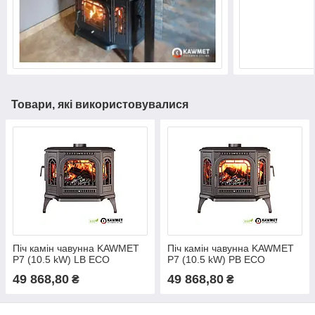
Товари, які використовувалися
Піч камін чавунна KAWMET
Піч камін чавунна KAWMET
P7 (10.5 kW) LB ECO
P7 (10.5 kW) PB ECO
дверцята з лівого боку
дверцята з правого боку
49 868,80
49 868,80
₴
₴