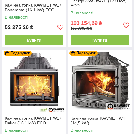
Energy 85х50х47R (17,0 kW)
Камінна топка KAWMET W17
ECO
Panorama (16.1 kW) ECO
В наявності
В наявності
103 154,69
₴
52 275,20
₴
125 798,40 ₴
Купити
Купити
Подарунок
Подарунок
Камінна топка KAWMET W17
Камінна топка KAWMET W4
Dekor (16.1 kW) ECO
(14,5 kW)
В наявності
В наявності