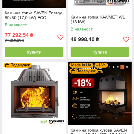
Камінна топка SAVEN Energy
Камінна топка KAWMET W1
80х50 (17,0 kW) ECO
(18 kW)
В наявності
В наявності
77 292,54
₴
48 998,40
₴
94 259,20 ₴
Купити
Купити
Подарунок
Made in UA
–18%
Подарунок
Камінна топка кутова SAVEN