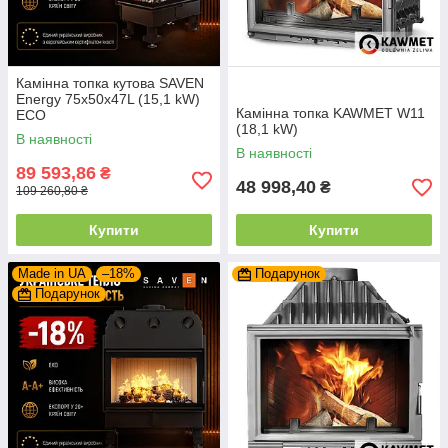
Камінна топка кутова SAVEN
Energy 75х50х47L (15,1 kW)
Камінна топка KAWMET W11
ECO
(18,1 kW)
В наявності
В наявності
89 593,86
₴
48 998,40
₴
109 260,80 ₴
Купити
Купити
Made in UA
–18%
Подарунок
Подарунок