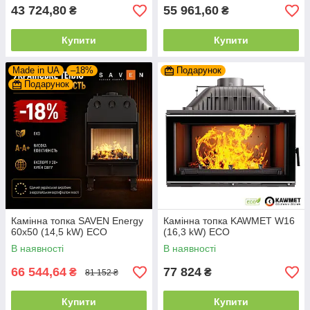
43 724,80
55 961,60
₴
₴
Купити
Купити
Made in UA
–18%
Подарунок
Подарунок
Камінна топка SAVEN Energy
Камінна топка KAWMET W16
60х50 (14,5 kW) ECO
(16,3 kW) ECO
В наявності
В наявності
66 544,64
77 824
₴
₴
81 152 ₴
Купити
Купити