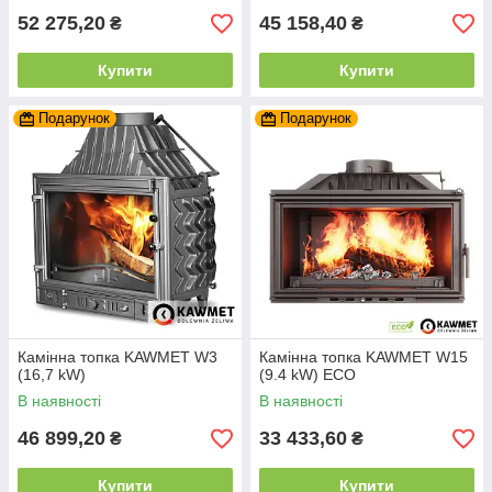
52 275,20
45 158,40
₴
₴
Купити
Купити
Подарунок
Подарунок
Камінна топка KAWMET W3
Камінна топка KAWMET W15
(16,7 kW)
(9.4 kW) EСO
В наявності
В наявності
46 899,20
33 433,60
₴
₴
Купити
Купити