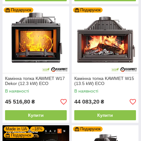
Подарунок
Подарунок
Камінна топка KAWMET W17
Камінна топка KAWMET W15
Dekor (12.3 kW) EСO
(13.5 kW) ECO
В наявності
В наявності
45 516,80
44 083,20
₴
₴
Купити
Купити
Made in UA
–18%
Подарунок
Подарунок