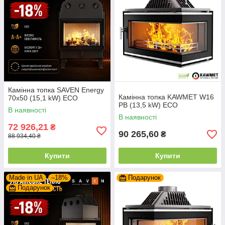
Камінна топка SAVEN Energy
Камінна топка KAWMET W16
70х50 (15,1 kW) ECO
PB (13,5 kW) ECO
В наявності
В наявності
72 926,21
₴
90 265,60
₴
88 934,40 ₴
Купити
Купити
Made in UA
–18%
Подарунок
Подарунок