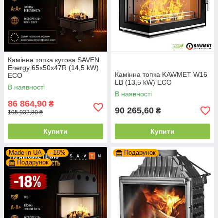
Камінна топка кутова SAVEN
Energy 65х50х47R (14,5 kW)
Камінна топка KAWMET W16
ECO
LB (13,5 kW) ECO
В наявності
В наявності
86 864,90
₴
90 265,60
₴
105 932,80 ₴
Купити
Купити
Made in UA
–18%
Подарунок
Подарунок