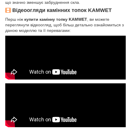
що значно зменшує забруднення скла.
Відеоогляди камінних топок KAMWET
Перш ніж
купити камінну топку KAMWET
, ви можете
переглянути відеоогляд, щоб більш детально ознайомиться з
даною моделлю та її перевагами: