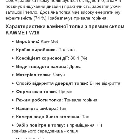
склом, завдяки якому поліпшується огляд вогню, а камін
поєднує вишуканий дизайн і практичність, забезпечуючи
затишок і тепло. Дров'яна топка має високу енергетичну
ефективність (74 %) і забезпечує тривале горіння.
Характеристики камінної топки з прямим склом
KAWMET W16
Виробник:
Kaw-Met
Країна виробника:
Польща
Коефіцієнт корисної дії:
80.4 (%)
Види твердого палива:
Дрова
Матеріал топки:
Чавун
Спосіб відкриття дверцят топки:
Бічне відкриття
Форма скла топки:
Пряме
Режим роботи топки:
Тривале горіння
Наявність шибера:
Так
Камера подвійного згоряння:
Так
Забір повітря в топку:
з приміщення + із
зовнішнього середовища - опція