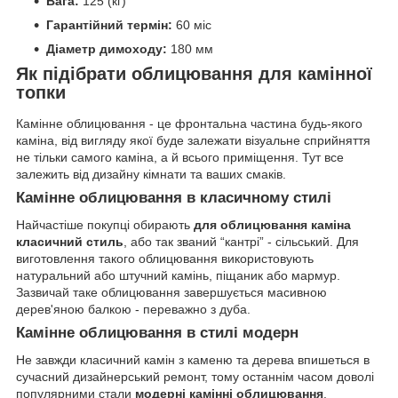
Вага:
125 (кг)
Гарантійний термін:
60 міс
Діаметр димоходу:
180 мм
Як підібрати облицювання для камінної
топки
Камінне облицювання - це фронтальна частина будь-якого
каміна, від вигляду якої буде залежати візуальне сприйняття
не тільки самого каміна, а й всього приміщення. Тут все
залежить від дизайну кімнати та ваших смаків.
Камінне облицювання в класичному стилі
Найчастіше покупці обирають
для облицювання каміна
класичний стиль
, або так званий “кантрі” - сільський. Для
виготовлення такого облицювання використовують
натуральний або штучний камінь, піщаник або мармур.
Зазвичай таке облицювання завершується масивною
дерев'яною балкою - переважно з дуба.
Камінне облицювання в стилі модерн
Не завжди класичний камін з каменю та дерева впишеться в
сучасний дизайнерський ремонт, тому останнім часом доволі
популярними стали
модерні камінні облицювання
.