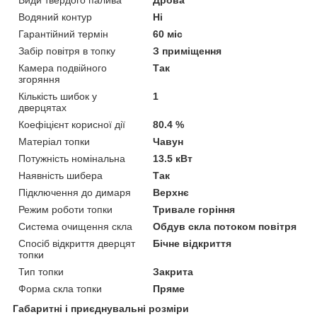
Водяний контур
Ні
Гарантійний термін
60 міс
Забір повітря в топку
З приміщення
Камера подвійного
Так
згоряння
Кількість шибок у
1
дверцятах
Коефіцієнт корисної дії
80.4 %
Матеріал топки
Чавун
Потужність номінальна
13.5 кВт
Наявність шибера
Так
Підключення до димаря
Верхнє
Режим роботи топки
Тривале горіння
Система очищення скла
Обдув скла потоком повітря
Спосіб відкриття дверцят
Бічне відкриття
топки
Тип топки
Закрита
Форма скла топки
Пряме
Габаритні і приєднувальні розміри