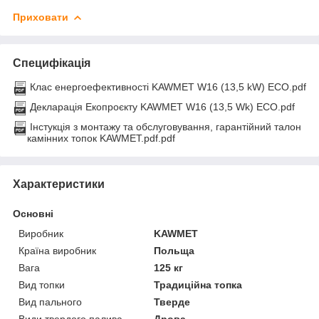
Приховати
Специфікація
Клас енергоефективності KAWMET W16 (13,5 kW) ECO.pdf
Декларація Екопроєкту KAWMET W16 (13,5 Wk) ECO.pdf
Інстукція з монтажу та обслуговування, гарантійний талон
камінних топок KAWMET.pdf.pdf
Характеристики
Основні
Виробник
KAWMET
Країна виробник
Польща
Вага
125 кг
Вид топки
Традиційна топка
Вид пального
Тверде
Види твердого палива
Дрова