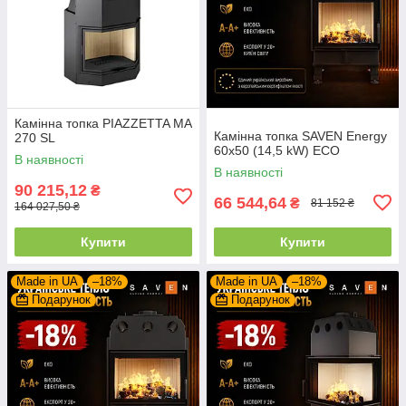
Камінна топка PIAZZETTA MA
Камінна топка SAVEN Energy
270 SL
60х50 (14,5 kW) ECO
В наявності
В наявності
90 215,12
₴
66 544,64
₴
81 152 ₴
164 027,50 ₴
Купити
Купити
Made in UA
–18%
Made in UA
–18%
Подарунок
Подарунок