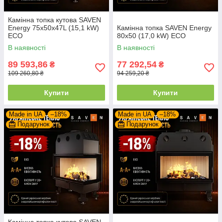
Камінна топка кутова SAVEN
Energy 75х50х47L (15,1 kW)
Камінна топка SAVEN Energy
ECO
80х50 (17,0 kW) ECO
В наявності
В наявності
89 593,86
77 292,54
₴
₴
109 260,80 ₴
94 259,20 ₴
Купити
Купити
Made in UA
–18%
Made in UA
–18%
Подарунок
Подарунок
Камінна топка кутова SAVEN