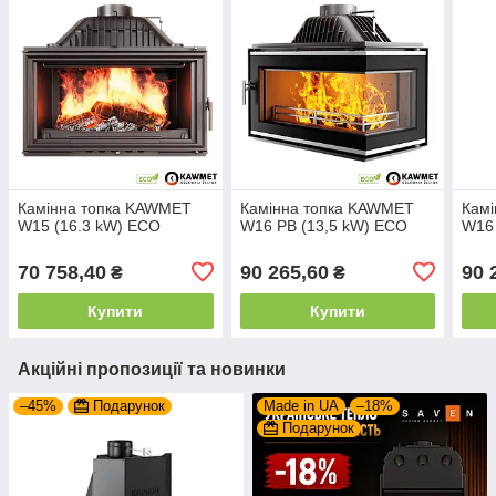
Камінна топка KAWMET
Камінна топка KAWMET
Кам
W15 (16.3 kW) ECO
W16 PB (13,5 kW) ECO
W16 
70 758,40
90 265,60
90 
₴
₴
Купити
Купити
Акційні пропозиції та новинки
–45%
Подарунок
Made in UA
–18%
Подарунок