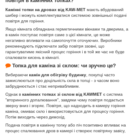
повітря в камінних топках?
Камінні топки на дровах від KAW-MET
мають вбудований
шибер і можуть комплектуватися системою зовнішньої подачі
повітря для горіння.
Якщо кімната обладнана герметичними вікнами та дверима, а
в камін поступає повітря саме з цієї кімнати, це може
негативно впливати на самопочуття оточуючих. Виробники
рекомендують підключати забір повітря ззовні, що
гарантуватиме якісний процес горіння і в той же час не буде
спалювати кисень в кімнаті.
Топка для каміна зі склом: чи зручно це?
Вибираючи
камін для обігріву будинку
, покупці часто
замислюються про доцільність скла в топці - з часом воно
забруднюється і стає непривабливим.
Однак в
камінних топках зі склом від KAWMET
є система
"вторинного допалювання", завдяки чому повітря подається
зверху вниз і згоряє. Повітря, що надходить в камеру горіння
каміна, омиває скло і використовується для процесу горіння.
Потім виходить через димохід.
Подача повітря в камінну топку або піч позитивно впливає на
процес спалювання дров в камері і створює повітряну завісу,