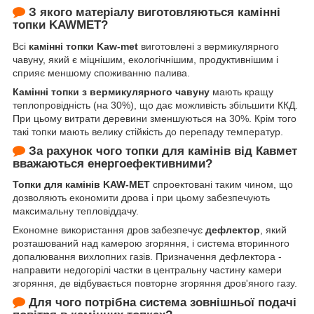
З якого матеріалу виготовляються камінні
топки KAWMET?
Всі
камінні топки Kaw-met
виготовлені з вермикулярного
чавуну, який є міцнішим, екологічнішим, продуктивнішим і
сприяє меншому споживанню палива.
Камінні топки з вермикулярного чавуну
мають кращу
теплопровідність (на 30%), що дає можливість збільшити ККД.
При цьому витрати деревини зменшуються на 30%. Крім того
такі топки мають велику стійкість до перепаду температур.
За рахунок чого топки для камінів від Кавмет
вважаються енергоефективними?
Топки для камінів KAW-MET
спроектовані таким чином, що
дозволяють економити дрова і при цьому забезпечують
максимальну тепловіддачу.
Економне використання дров забезпечує
дефлектор
, який
розташований над камерою згоряння, і система вторинного
допалювання вихлопних газів. Призначення дефлектора -
направити недогорілі частки в центральну частину камери
згоряння, де відбувається повторне згоряння дров'яного газу.
Для чого потрібна система зовнішньої подачі