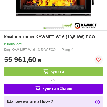
Камінна топка KAWMET W16 (13,5 kW) ECO
В наявності
Код: KAW-MET W16 13.5kW/ECO
Роздріб
55 961,60
₴
Купити
або
Купити з
Що таке купити з Пром?