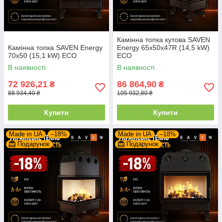
Камінна топка кутова SAVEN
Камінна топка SAVEN Energy
Energy 65х50х47R (14,5 kW)
70х50 (15,1 kW) ECO
ECO
В наявності
В наявності
72 926,21
86 864,90
₴
₴
88 934,40 ₴
105 932,80 ₴
Купити
Купити
Made in UA
–18%
Made in UA
–18%
Подарунок
Подарунок