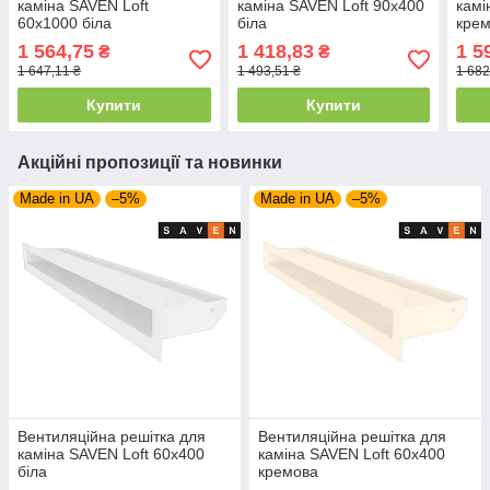
каміна SAVEN Loft
каміна SAVEN Loft 90х400
камі
60х1000 біла
біла
кре
1 564,75
1 418,83
1 5
₴
₴
1 647,11 ₴
1 493,51 ₴
1 682
Купити
Купити
Акційні пропозиції та новинки
Made in UA
–5%
Made in UA
–5%
Вентиляційна решітка для
Вентиляційна решітка для
каміна SAVEN Loft 60х400
каміна SAVEN Loft 60х400
біла
кремова