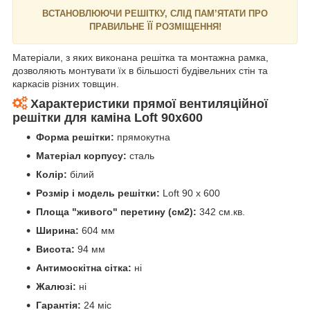
ВСТАНОВЛЮЮЧИ РЕШІТКУ, СЛІД ПАМ’ЯТАТИ ПРО
ПРАВИЛЬНЕ ЇЇ РОЗМІЩЕННЯ!
Матеріали, з яких виконана решітка та монтажна рамка,
дозволяють монтувати їх в більшості будівельних стін та
каркасів різних товщин.
Характеристики прямої в
ентиляційної
решітки для каміна
Loft 90х600
Форма решітки:
прямокутна
Матеріал корпусу:
сталь
Колір:
білий
Розмір і модель решітки:
Loft 90 х 600
Площа "живого" перетину (см2):
342 см.кв.
Ширина:
604 мм
Висота:
94 мм
Антимоскітна сітка:
ні
Жалюзі:
ні
Гарантія:
24 міс