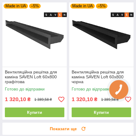
Made in UA
–5%
Made in UA
–5%
Вентиляційна решітка для
Вентиляційна решітка для
каміна SAVEN Loft 60х800
каміна SAVEN Loft 60х800
графітова
чорна
Готово до відправки
Готово до відправки
1 320,10
1 320,10
₴
₴
1 389,58 ₴
1 389,58 ₴
Купити
Купити
Показати ще