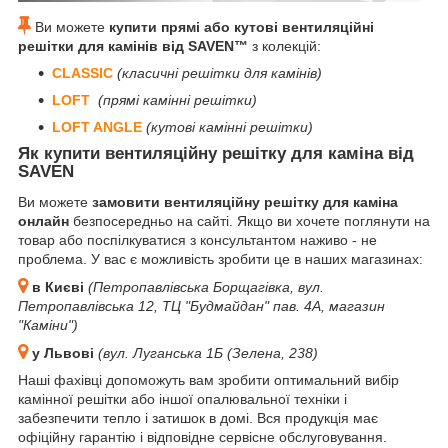
Ви можете
купити прямі або кутові вентиляційні
решітки для камінів від SAVEN™
з колекцій:
CLASSIC
(класичні решітки для камінів)
LOFT
(прямі камінні решітки)
LOFT ANGLE
(кутові камінні решітки)
Як купити вентиляційну решітку для каміна від
SAVEN
Ви можете
замовити вентиляційну решітку для каміна
онлайн
безпосередньо на сайті. Якщо ви хочете поглянути на
товар або поспілкуватися з консультантом наживо - не
проблема. У вас є можливість зробити це в наших магазинах:
в Києві
(Петропавлівська Борщагівка, вул.
Петропавлівська 12, ТЦ "Будмайдан" пав. 4А, магазин
"Каміни")
у Львові
(вул. Луганська 1Б (Зелена, 238)
Наші фахівці допоможуть вам зробити оптимальний вибір
камінної решітки або іншої опалювальної техніки і
забезпечити тепло і затишок в домі. Вся продукція має
офіційну гарантію і відповідне сервісне обслуговування.