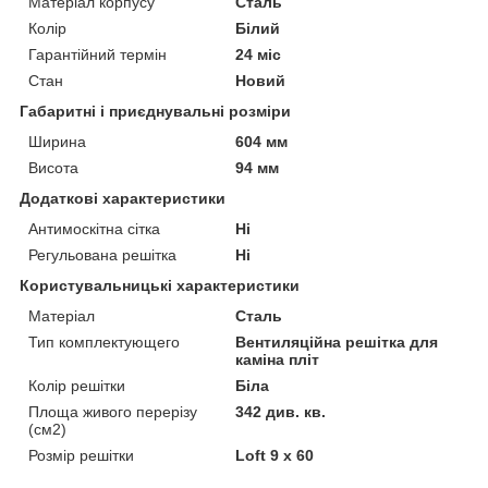
Матеріал корпусу
Сталь
Колір
Білий
Гарантійний термін
24 міс
Стан
Новий
Габаритні і приєднувальні розміри
Ширина
604 мм
Висота
94 мм
Додаткові характеристики
Антимоскітна сітка
Ні
Регульована решітка
Ні
Користувальницькі характеристики
Матеріал
Сталь
Тип комплектующего
Вентиляційна решітка для
каміна пліт
Колір решітки
Біла
Площа живого перерізу
342 див. кв.
(см2)
Розмір решітки
Loft 9 х 60