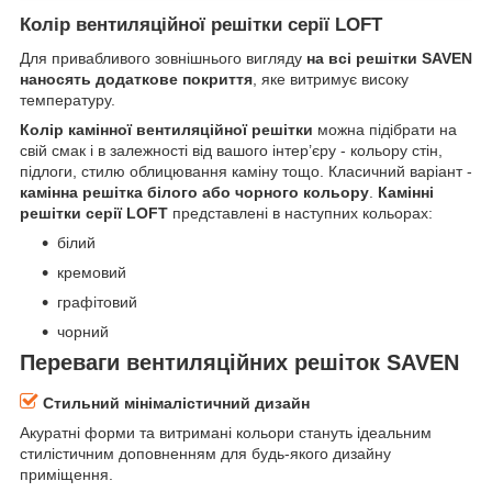
Колір вентиляційної решітки серії LOFT
Для привабливого зовнішнього вигляду
на всі решітки SAVEN
наносять додаткове покриття
, яке витримує високу
температуру.
Колір камінної вентиляційної решітки
можна підібрати на
свій смак і в залежності від вашого інтер’єру - кольору стін,
підлоги, стилю облицювання каміну тощо. Класичний варіант -
камінна решітка білого або чорного кольору
.
Камінні
решітки серії LOFT
представлені в наступних кольорах:
білий
кремовий
графітовий
чорний
Переваги вентиляційних решіток SAVEN
Стильний мінімалістичний дизайн
Акуратні форми та витримані кольори стануть ідеальним
стилістичним доповненням для будь-якого дизайну
приміщення.