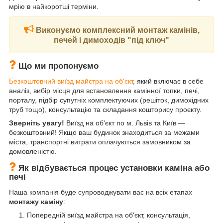
мрію в найкоротші терміни.
Виконуємо комплексний монтаж камінів,
печей і димоходів "під ключ"
Що ми пропонуємо
Безкоштовний виїзд майстра на об'єкт
, який включає в себе
аналіз, вибір місця для встановлення камінної топки, печі,
порталу, підбір супутніх комплектуючих (решіток, димохідних
труб тощо), консультацію та складання кошторису проєкту.
Зверніть увагу!
Виїзд на об'єкт по м. Львів та Київ —
безкоштовний! Якщо ваш будинок знаходиться за межами
міста, транспортні витрати оплачуються замовником за
домовленістю.
Як відбувається процес установки каміна або
печі
Наша компанія буде супроводжувати вас на всіх етапах
монтажу каміну
:
Попередній виїзд майстра на об'єкт, консультація,