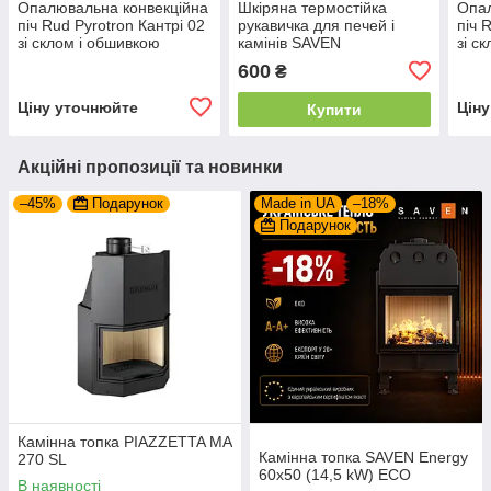
Опалювальна конвекційна
Шкіряна термостійка
Опал
піч Rud Pyrotron Кантрі 02
рукавичка для печей і
піч 
зі склом і обшивкою
камінів SAVEN
зі с
600
₴
Ціну уточнюйте
Цін
Купити
Акційні пропозиції та новинки
–45%
Подарунок
Made in UA
–18%
Подарунок
Камінна топка PIAZZETTA MA
Камінна топка SAVEN Energy
270 SL
60х50 (14,5 kW) ECO
В наявності