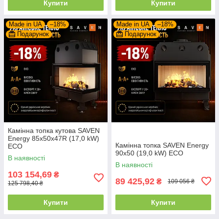
Купити
Купити
Made in UA
–18%
Made in UA
–18%
Подарунок
Подарунок
Камінна топка кутова SAVEN
Energy 85х50х47R (17,0 kW)
Камінна топка SAVEN Energy
ECO
90х50 (19,0 kW) ECO
В наявності
В наявності
103 154,69
₴
89 425,92
₴
109 056 ₴
125 798,40 ₴
Купити
Купити