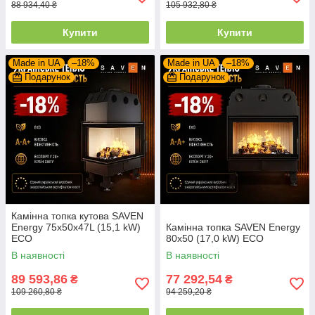
88 934,40 ₴
105 932,80 ₴
Купити
Купити
Made in UA
–18%
Made in UA
–18%
Подарунок
Подарунок
Камінна топка кутова SAVEN
Energy 75х50х47L (15,1 kW)
Камінна топка SAVEN Energy
ECO
80х50 (17,0 kW) ECO
В наявності
В наявності
89 593,86
77 292,54
₴
₴
109 260,80 ₴
94 259,20 ₴