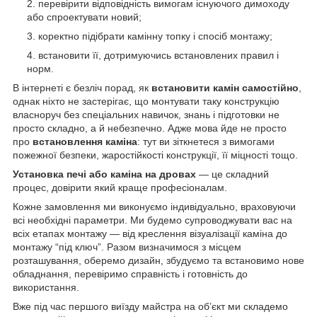
перевірити відповідність вимогам існуючого димоходу
або спроектувати новий;
коректно підібрати камінну топку і спосіб монтажу;
встановити її, дотримуючись встановлених правил і
норм.
В інтернеті є безліч порад,
як
встановити камін самостійно
,
однак ніхто не застерігає, що монтувати таку конструкцію
власноруч без спеціальних навичок, знань і підготовки не
просто складно, а й небезпечно. Адже мова йде не просто
про
встановлення каміна
: тут ви зіткнетеся з вимогами
пожежної безпеки, жаростійкості конструкції, її міцності тощо.
Установка печі або каміна на дровах
— це складний
процес, довірити який краще професіоналам.
Кожне замовлення ми виконуємо індивідуально, враховуючи
всі необхідні параметри. Ми будемо супроводжувати вас на
всіх етапах монтажу — від креслення візуалізації каміна до
монтажу “під ключ”. Разом визначимося з місцем
розташування, оберемо дизайн, збудуємо та встановимо нове
обладнання, перевіримо справність і готовність до
використання.
Вже
під час першого виїзду майстра на об’єкт ми складемо