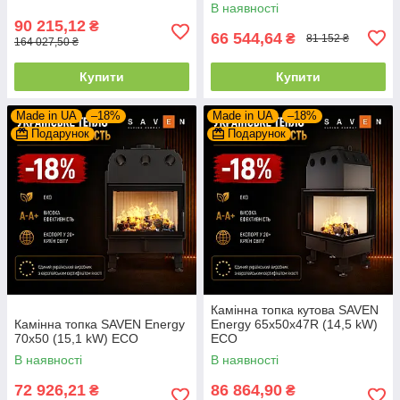
В наявності
90 215,12
₴
66 544,64
₴
81 152 ₴
164 027,50 ₴
Купити
Купити
Made in UA
–18%
Made in UA
–18%
Подарунок
Подарунок
Камінна топка кутова SAVEN
Камінна топка SAVEN Energy
Energy 65х50х47R (14,5 kW)
70х50 (15,1 kW) ECO
ECO
В наявності
В наявності
72 926,21
86 864,90
₴
₴