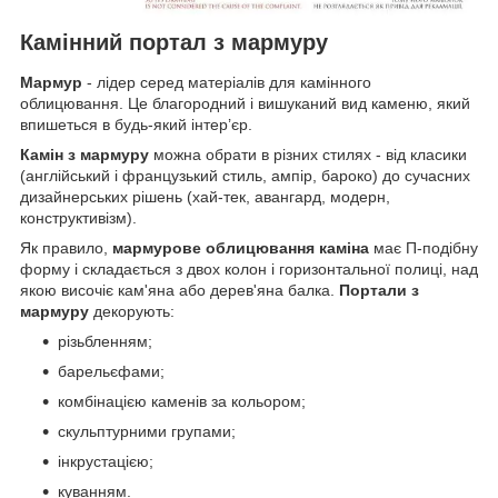
Камінний портал з мармуру
Мармур
- лідер серед матеріалів для камінного
облицювання. Це благородний і вишуканий вид каменю, який
впишеться в будь-який інтер’єр.
Камін з мармуру
можна обрати в різних стилях - від класики
(англійський і французький стиль, ампір, бароко) до сучасних
дизайнерських рішень (хай-тек, авангард, модерн,
конструктивізм).
Як правило,
мармурове облицювання каміна
має П-подібну
форму і складається з двох колон і горизонтальної полиці, над
якою височіє кам'яна або дерев'яна балка.
Портали з
мармуру
декорують:
різьбленням;
барельєфами;
комбінацією каменів за кольором;
скульптурними групами;
інкрустацією;
куванням.