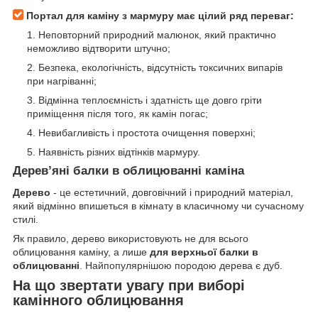
Портал для каміну з мармуру має цілий ряд переваг:
Неповторний природний малюнок, який практично
неможливо відтворити штучно;
Безпека, екологічність, відсутність токсичних випарів
при нагріванні;
Відмінна теплоємність і здатність ще довго гріти
приміщення після того, як камін погас;
Невибагливість і простота очищення поверхні;
Наявність різних відтінків мармуру.
Дерев’яні балки в облицюванні каміна
Дерево
- це естетичний, довговічний і природний матеріал,
який відмінно впишеться в кімнату в класичному чи сучасному
стилі.
Як правило, дерево використовують не для всього
облицювання каміну, а лише
для верхньої балки в
облицюванні
. Найпопулярнішою породою дерева є дуб.
На що звертати увагу при виборі
камінного облицювання