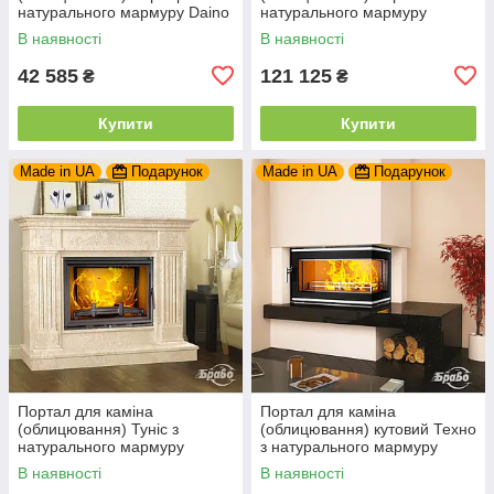
натурального мармуру Daino
натурального мармуру
Reale
Botticino
В наявності
В наявності
42 585
121 125
₴
₴
Купити
Купити
Made in UA
Подарунок
Made in UA
Подарунок
Портал для каміна
Портал для каміна
(облицювання) Туніс з
(облицювання) кутовий Техно
натурального мармуру
з натурального мармуру
Botticino
Volakas + Nero marquina
В наявності
В наявності