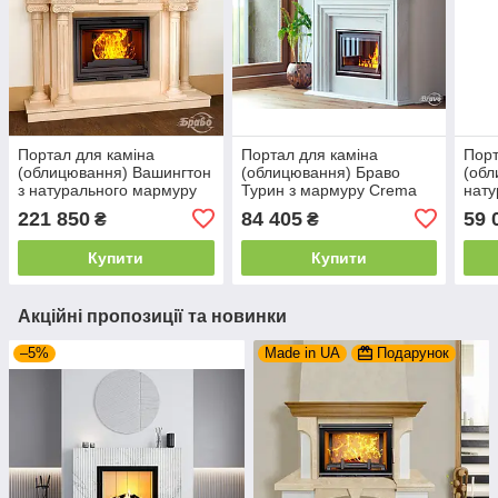
Портал для каміна
Портал для каміна
Порт
(облицювання) Вашингтон
(облицювання) Браво
(обл
з натурального мармуру
Турин з мармуру Crema
нату
Crema Marfil або Polaris
Marfil або Polaris
Crem
221 850
84 405
59 
₴
₴
Купити
Купити
Акційні пропозиції та новинки
–5%
Made in UA
Подарунок