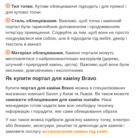
Тип топки.
Кутове облицювання підходить і для прямої і
для кутової топки.
Стиль облицювання.
Важливо, щоб топка і камінний
портал були гармонійним доповненням і продовженням
інтер'єру приміщення. Слідкуйте за тим, щоб вони не просто
поєднувалися між собою, але й підходили під меблі, декор і
текстиль в кімнаті.
Матеріал облицювання.
Камінні портали можуть
виготовлятися з найрізноманітніших матеріалів (дерево,
штучний і природний камінь, цегла). Важливо щоб вони були
якісними, довговічними і екологічними.
Як купити портал для каміну Bravo
Купити
портал для каміна Bravo
можна в спеціалізованих
магазинах компанії Saven у Києві та Львові. Ви також можете
замовити облицювання для каміна онлайн
. Наші
менеджери готові надати вам всю необхідну технічну
інформацію і порадити, яке саме облицювання обрати.
У нас також можна підібрати дров’яну камінну топку, електро-
або біокамін, аксесуари, решітки та димоходи для камінів і
замовити послугу
встановлення каміна під ключ
.