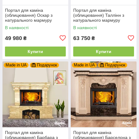
Портал для каміна
Портал для каміна
(облицювання) Оскар з
(облицювання) Таллінн з
натурального мармуру
натурального мармуру
Botticino/Daino Reale
Botticino
В наявності
В наявності
49 980
63 750
₴
₴
Купити
Купити
Made in UA
Подарунок
Made in UA
Подарунок
Портал для каміна
Портал для каміна
(облицювання) Барбара з
(облицювання) Барселона з