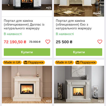
Портал для каміна
Портал для каміна
(обличцювання) Даллас із
(облицювання) Еко з
натурального мармуру
натурального мармуру
Polaris + Nero Marquina
Botticino, пофарбовані
В наявності
В наявності
поверхні
72 190,50
25 500
₴
₴
75 990 ₴
Купити
Купити
Made in UA
Подарунок
Made in UA
Подарунок