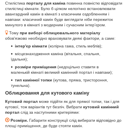
Стилістика
порталу для каміна
повинна повністю відповідати
стилістиці кімнати. Було б цілком нелогічно встановлювати
авангардний камін в кімнаті з класичним оздобленням і
навпаки: класичний камін буде виглядати ніби пережиток
минулого в кімнаті з модерним і сучасним інтер’єром.
Тому
при виборі облицювального матеріалу
обов'язково необхідно враховувати деякі фактори, а саме:
інтер'єр кімнати
(колірна гама, стиль меблів);
місцезнаходження каміна (вітальня, спальня,
їдальня);
розміри приміщення
(недоцільно ставити в
маленькій кімнаті великий камінний портал і навпаки);
тип камінної топки
(кутова, пряма, тристороння,
тунельна).
Облицювання для кутового каміну
Кутовий портал
може підійти як для прямої топки, так і для
кутової, тож варіантів тут безліч. Вибрати
кутовий камінний
портал
слід за наступними критеріями:
Розміри.
Габарити конструкції слід вибирати відповідно до
площі приміщення, де буде стояти камін.