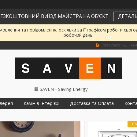
ЕЗКОШТОВНИЙ ВИЇЗД МАЙСТРА НА ОБ'ЄКТ
ДЕТАЛЬ
овлення та повідомлення, оскільки за її графіком роботи сього
робочий день.
Луганська 1-Б, Львів
🟧 SAVEN - Saving Energy
лерея
Камін в Інтер'єрі
Доставка та Оплата
Конт
По