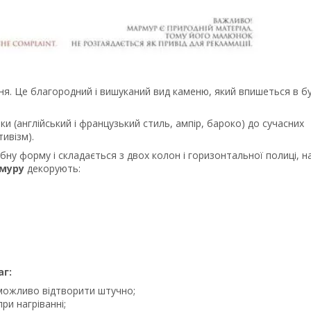
ння. Це благородний і вишуканий вид каменю, який впишеться в б
ки (англійський і французький стиль, ампір, бароко) до сучасних
ивізм).
бну форму і складається з двох колон і горизонтальної полиці, н
рмуру
декорують:
аг:
можливо відтворити штучно;
ри нагріванні;