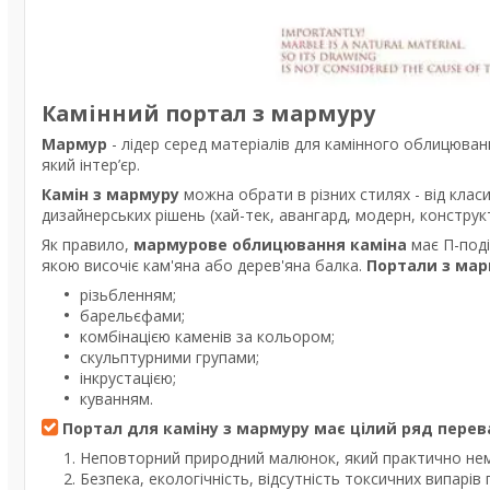
Камінний портал з мармуру
Мармур
- лідер серед матеріалів для камінного облицюва
який інтер’єр.
Камін з мармуру
можна обрати в різних стилях - від класи
дизайнерських рішень (хай-тек, авангард, модерн, конструкт
Як правило,
мармурове облицювання каміна
має П-поді
якою височіє кам'яна або дерев'яна балка.
Портали з ма
різьбленням;
барельєфами;
комбінацією каменів за кольором;
скульптурними групами;
інкрустацією;
куванням.
Портал для каміну з мармуру має цілий ряд перев
Неповторний природний малюнок, який практично не
Безпека, екологічність, відсутність токсичних випарів п