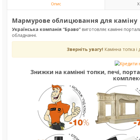
Опис
Х
Мармурове облицювання для каміну
Українська компанія “Браво”
виготовляє камінні портали 
обладнанні.
Зверніть увагу!
Камінна топка і 
Знижки
на камінні топки, печі, пор
комплек