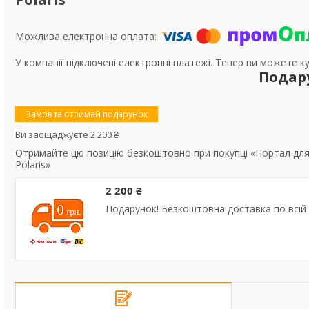
У компанії підключені електронні платежі. Тепер ви можете к
Подар
Замов та отримай подарунок
Ви заощаджуєте 2 200 ₴
Отримайте цю позицію безкоштовно при покупці «Портал для 
Polaris»
2 200 ₴
Подарунок! Безкоштовна доставка по всій 