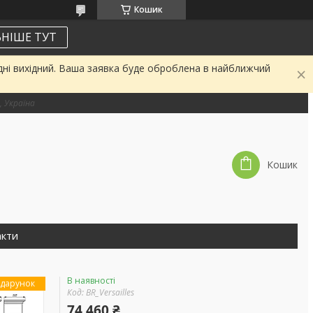
Кошик
НІШЕ ТУТ
дні вихідний. Ваша заявка буде оброблена в найближчий
, Україна
Кошик
акти
В наявності
дарунок
Код:
BR_Versailles
74 460 ₴