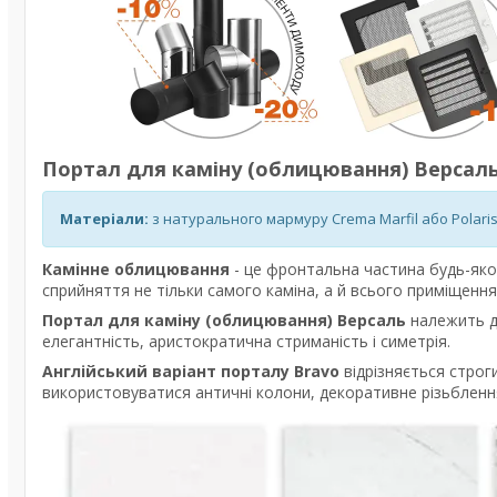
Портал для каміну (облицювання) Версаль 
Матеріали:
з натурального мармуру Crema Marfil або Polari
Камінне облицювання
- це фронтальна частина будь-яког
сприйняття не тільки самого каміна, а й всього приміщення
Портал для каміну (облицювання) Версаль
належить д
елегантність, аристократична стриманість і симетрія.
Англійський варіант порталу Bravo
відрізняється строг
використовуватися античні колони, декоративне різьблення