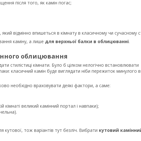
щення після того, як камін погас;
, який відмінно впишеться в кімнату в класичному чи сучасному ст
вання каміну, а лише
для верхньої балки в облицюванні
.
мінного облицювання
ати стилістиці кімнати. Було б цілком нелогічно встановлювати
впаки: класичний камін буде виглядати ніби пережиток минулого в
ково необхідно враховувати деякі фактори, а саме:
й кімнаті великий камінний портал і навпаки);
нельна).
ля кутової, тож варіантів тут безліч. Вибрати
кутовий камінни