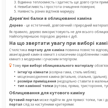
Відмінна теплоємність і здатність ще довго гріти примі
Невибагливість і простота очищення поверхні;
Наявність різних відтінків мармуру.
Дерев’яні балки в облицюванні каміна
Дерево
- це естетичний, довговічний і природний матеріал
Як правило, дерево використовують не для всього облицю
Найпопулярнішою породою дерева є дуб.
На що звертати увагу при виборі ка
Стилістика
порталу для каміна
повинна повністю відповід
авангардний камін в кімнаті з класичним оздобленням і на
кімнаті з модерним і сучасним інтер’єром.
Тому
при виборі облицювального матеріалу
обов'яз
інтер'єр кімнати
(колірна гама, стиль меблів);
місцезнаходження каміна (вітальня, спальня, їдальня);
розміри приміщення
(недоцільно ставити в маленькі
тип камінної топки
(кутова, пряма, тристороння, ту
Облицювання для кутового каміну
Кутовий портал
може підійти як для прямої топки, так і д
портал
слід за наступними критеріями: