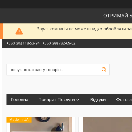
ОТРИМАЙ Б
Зараз компанія не може швидко обробляти зам
+380 (96) 118-53-94
+380 (99) 782-69-62
Головна
Товари і Послуги
Відгуки
Фотога
Made in UA