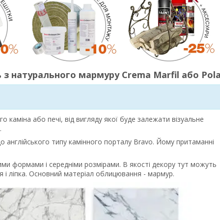
з натурального мармуру Crema Marfil або Pola
s
о каміна або печі, від вигляду якої буде залежати візуальне
.
о англійського типу камінного порталу Bravo. Йому притаманні
ими формами і середніми розмірами. В якості декору тут можуть
 і ліпка. Основний матеріал облицювання - мармур.