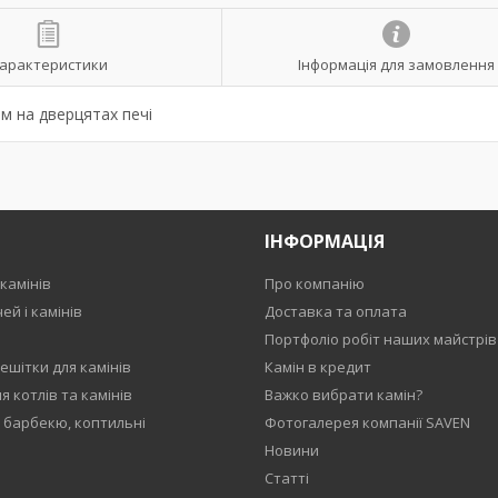
арактеристики
Інформація для замовлення
ом на дверцятах печі
ІНФОРМАЦІЯ
камінів
Про компанію
ей і камінів
Доставка та оплата
Портфоліо робіт наших майстрів
ешітки для камінів
Камін в кредит
 котлів та камінів
Важко вибрати камін?
, барбекю, коптильні
Фотогалерея компанії SAVEN
Новини
Статті