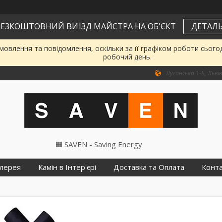
ЕЗКОШТОВНИЙ ВИЇЗД МАЙСТРА НА ОБ'ЄКТ
ДЕТАЛЬ
овлення та повідомлення, оскільки за її графіком роботи сього
робочий день.
Луганська 1-Б, Львів
🟧 SAVEN - Saving Energy
лерея
Камін в Інтер'єрі
Доставка та Оплата
Конт