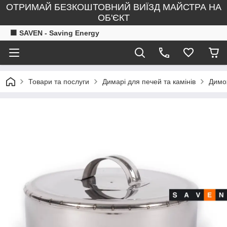
ОТРИМАЙ БЕЗКОШТОВНИЙ ВИЇЗД МАЙСТРА НА
ОБ'ЄКТ
🟧 SAVEN - Saving Energy
Товари та послуги
Димарі для печей та камінів
Димох