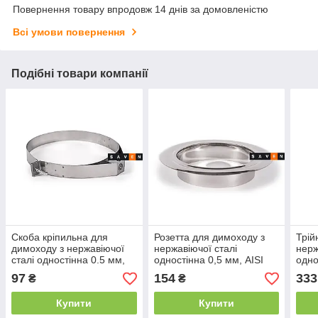
Повернення товару впродовж 14 днів за домовленістю
Всі умови повернення
Подібні товари компанії
Скоба кріпильна для
Розетта для димоходу з
Трій
димоходу з нержавіючої
нержавіючої сталі
нерж
сталі одностінна 0.5 мм,
одностінна 0,5 мм, AISI
одно
AISI 201,
201,
мм, 
97
154
333
₴
₴
Купити
Купити