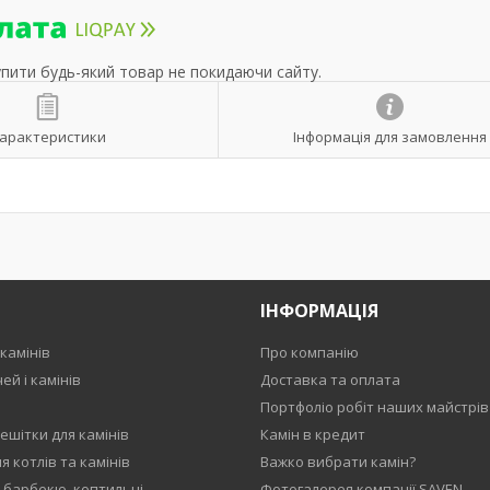
упити будь-який товар не покидаючи сайту.
арактеристики
Інформація для замовлення
ІНФОРМАЦІЯ
камінів
Про компанію
ей і камінів
Доставка та оплата
Портфоліо робіт наших майстрів
ешітки для камінів
Камін в кредит
 котлів та камінів
Важко вибрати камін?
, барбекю, коптильні
Фотогалерея компанії SAVEN