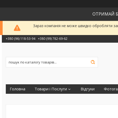
ОТРИМАЙ Б
Зараз компанія не може швидко обробляти зам
+380 (96) 118-53-94
+380 (99) 782-69-62
Головна
Товари і Послуги
Відгуки
Фотога