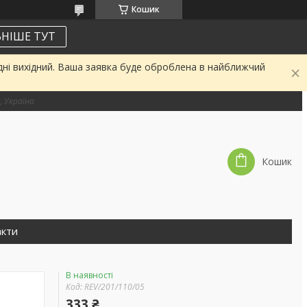
Кошик
НІШЕ ТУТ
дні вихідний. Ваша заявка буде оброблена в найближчий
, Україна
Кошик
акти
В наявності
Код:
REV/201/110/05
333 ₴