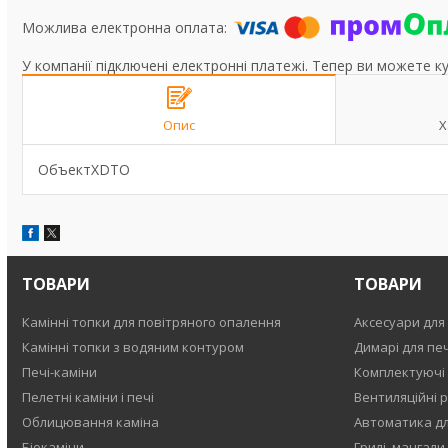
У компанії підключені електронні платежі. Тепер ви можете к
Опис
Х
ОбъектXDTO
ТОВАРИ
ТОВАРИ
Камінні топки для повітряного опалення
Аксесуари для 
Камінні топки з водяним контуром
Димарі для печ
Печі-каміни
Комплектуючі
Пелетні каміни і печі
Вентиляційні р
Облицювання каміна
Автоматика для
Біокаміни
Грилі, мангали