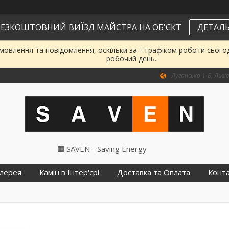
ЕЗКОШТОВНИЙ ВИЇЗД МАЙСТРА НА ОБ'ЄКТ
ДЕТАЛЬ
овлення та повідомлення, оскільки за її графіком роботи сього
робочий день.
Луганська 1-Б, Львів
🟧 SAVEN - Saving Energy
лерея
Камін в Інтер'єрі
Доставка та Оплата
Конт