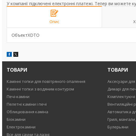
У компанії підключені електронні платежі. Тепер ви можете к
Опис
Х
ОбъектXDTO
ТОВАРИ
ТОВАРИ
Камінні топки для повітряного опалення
Аксесуари для 
Камінні топки з водяним контуром
Димарі для печ
Печі-каміни
Комплектуючі
Пелетні каміни і печі
Вентиляційні р
Облицювання каміна
Автоматика для
Біокаміни
Грилі, мангали
Електрокаміни
Булерьяни
Все для сауни та лазні