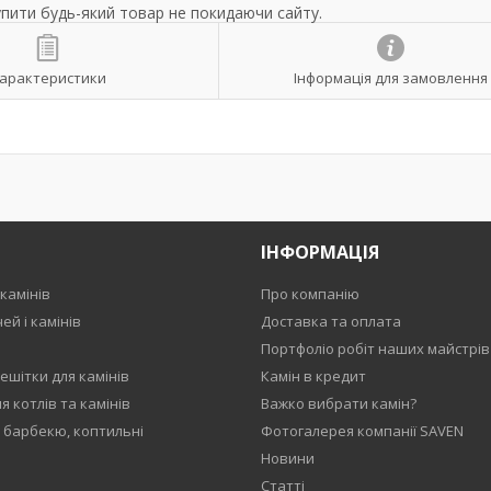
упити будь-який товар не покидаючи сайту.
арактеристики
Інформація для замовлення
ІНФОРМАЦІЯ
камінів
Про компанію
ей і камінів
Доставка та оплата
Портфоліо робіт наших майстрів
ешітки для камінів
Камін в кредит
 котлів та камінів
Важко вибрати камін?
, барбекю, коптильні
Фотогалерея компанії SAVEN
Новини
Статті