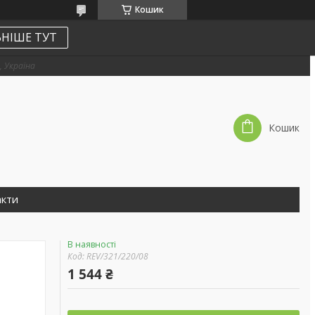
Кошик
НІШЕ ТУТ
, Україна
Кошик
акти
В наявності
Код:
REV/321/220/08
1 544 ₴