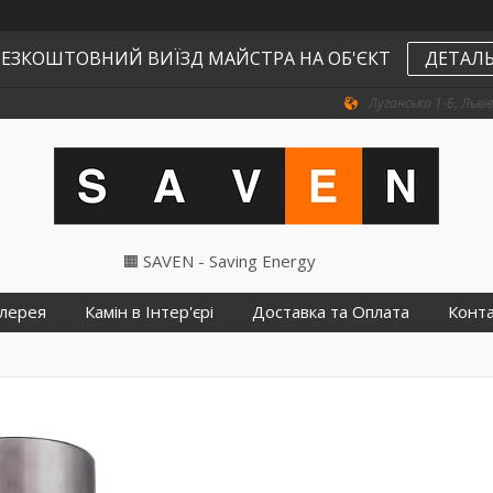
ЕЗКОШТОВНИЙ ВИЇЗД МАЙСТРА НА ОБ'ЄКТ
ДЕТАЛЬ
Луганська 1-Б, Львів
🟧 SAVEN - Saving Energy
лерея
Камін в Інтер'єрі
Доставка та Оплата
Конт