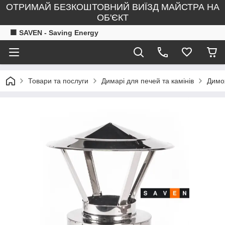
ОТРИМАЙ БЕЗКОШТОВНИЙ ВИЇЗД МАЙСТРА НА
ОБ'ЄКТ
🟧 SAVEN - Saving Energy
Товари та послуги
Димарі для печей та камінів
Димох