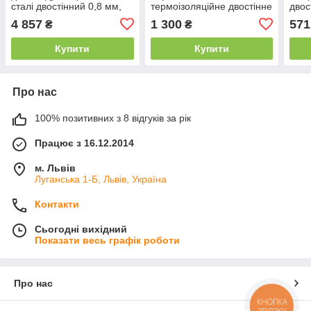
сталі двостінний 0,8 мм,
термоізоляційне двостінне
двос
AISI 321, 200
90°, 110/180, 0.5 мм, AISI
201,
4 857
1 300
571
₴
₴
201
Купити
Купити
Про нас
100% позитивних з 8 відгуків за рік
Працює з 16.12.2014
м. Львів
Луганська 1-Б, Львів, Україна
Контакти
Сьогодні вихідний
Показати весь графік роботи
Про нас
КНОПКА