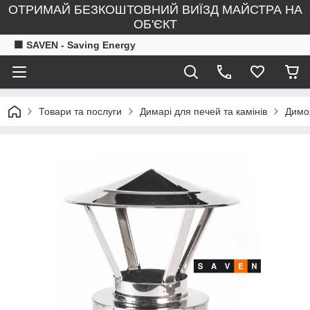
ОТРИМАЙ БЕЗКОШТОВНИЙ ВИЇЗД МАЙСТРА НА
ОБ'ЄКТ
🟧 SAVEN - Saving Energy
Товари та послуги
Димарі для печей та камінів
Димох