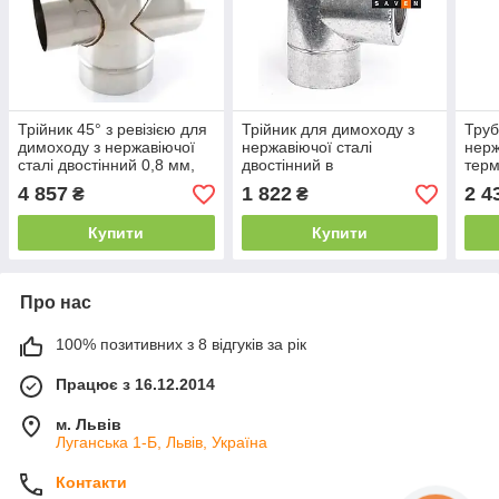
Трійник 45° з ревізією для
Трійник для димоходу з
Труб
димоходу з нержавіючої
нержавіючої сталі
нерж
сталі двостінний 0,8 мм,
двостінний в
терм
AISI 321, 200
оцинкованому кожусі 87°
L=1 
4 857
1 822
2 4
₴
₴
110/180, 0.8 мм, AISI 321
AISI
Купити
Купити
Про нас
100% позитивних з 8 відгуків за рік
Працює з 16.12.2014
м. Львів
Луганська 1-Б, Львів, Україна
Контакти